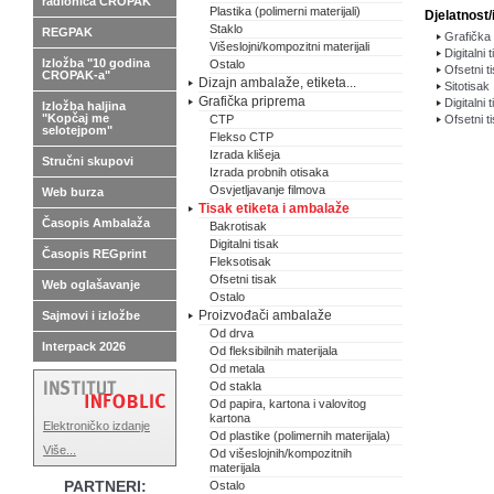
radionica CROPAK
Plastika (polimerni materijali)
Djelatnost/
Staklo
REGPAK
Grafička 
Višeslojni/kompozitni materijali
Digitalni 
Izložba "10 godina
Ostalo
Ofsetni t
CROPAK-a"
Dizajn ambalaže, etiketa...
Sitotisak
Grafička priprema
Digitalni 
Izložba haljina
"Kopčaj me
CTP
Ofsetni t
selotejpom"
Flekso CTP
Izrada klišeja
Stručni skupovi
Izrada probnih otisaka
Osvjetljavanje filmova
Web burza
Tisak etiketa i ambalaže
Časopis Ambalaža
Bakrotisak
Digitalni tisak
Časopis REGprint
Fleksotisak
Ofsetni tisak
Web oglašavanje
Ostalo
Proizvođači ambalaže
Sajmovi i izložbe
Od drva
Interpack 2026
Od fleksibilnih materijala
Od metala
Od stakla
Od papira, kartona i valovitog
kartona
Elektroničko izdanje
Od plastike (polimernih materijala)
Više...
Od višeslojnih/kompozitnih
materijala
PARTNERI:
Ostalo