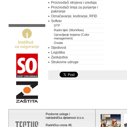
Proizvođači strojeva i uređaja
Proizvođači linija za punjenje i
pakiranje
Označavanje, kodiranje, RFID
Softver
DTP
Radni tijek (Workflow)
Upravljanje bojama (Color
management)
Ostalo
Sljedivost
Logistika
Zastupstva
Strukovne udruge
Poslovne usluge i
nakladnička djelatnost d.o.o.
Radnička cesta 48,