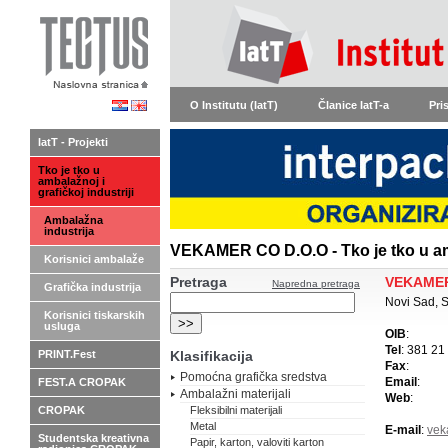
O Institutu (IatT)
Članice IatT-a
Pri
IatT - Projekti
Tko je tko u
ambalažnoj i
grafičkoj industriji
Ambalažna
industrija
VEKAMER CO D.O.O - Tko je tko u amb
Korisnici ambalaže
Pretraga
VEKAMER
Napredna pretraga
Grafička industrija
Novi Sad, S
Korisnici tiskarskih
usluga
OIB
:
Tel
: 381 21
PRINT.Fest
Klasifikacija
Fax
:
Pomoćna grafička sredstva
Email
:
FEST.A CROPAK
Ambalažni materijali
Web
:
CROPAK
Fleksibilni materijali
Metal
E-mail
:
vek
Studentska kreativna
Papir, karton, valoviti karton