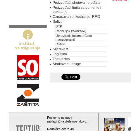
Proizvođači strojeva i uređaja
Proizvođači linija za punjenje i
pakiranje
Označavanje, kodiranje, RFID
Softver
DTP
Radni tijek (Workflow)
Upravljanje bojama (Color
management)
Ostalo
Sljedivost
Logistika
Zastupstva
Strukovne udruge
Poslovne usluge i
nakladnička djelatnost d.o.o.
Radnička cesta 48,