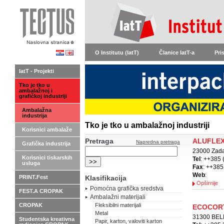
O Institutu (IatT)
Članice IatT-a
Pri
IatT - Projekti
Tko je tko u
ambalažnoj i
grafičkoj industriji
Ambalažna
industrija
Tko je tko u ambalažnoj industriji
Korisnici ambalaže
Pretraga
ALUFLEX
Napredna pretraga
Grafička industrija
23000 Zada
Korisnici tiskarskih
Tel
: ++385 
usluga
Fax
: ++385
Web
:
PRINT.Fest
Klasifikacija
Opširnije
Pomoćna grafička sredstva
FEST.A CROPAK
Ambalažni materijali
CROPAK
Fleksibilni materijali
ECOCORT
Metal
31300 BELI
Studentska kreativna
Papir, karton, valoviti karton