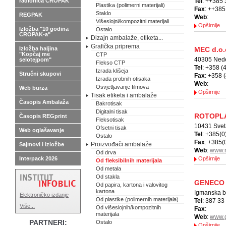
radionica CROPAK
Tel
: ++385 
Plastika (polimerni materijali)
Fax
: ++385
Staklo
REGPAK
Web
:
Višeslojni/kompozitni materijali
Opširnije
Izložba "10 godina
Ostalo
CROPAK-a"
Dizajn ambalaže, etiketa...
Grafička priprema
Izložba haljina
MEC d.o.
"Kopčaj me
CTP
40305 Nede
selotejpom"
Flekso CTP
Tel
: +358 (
Izrada klišeja
Stručni skupovi
Fax
: +358 
Izrada probnih otisaka
Web
:
Osvjetljavanje filmova
Web burza
Opširnije
Tisak etiketa i ambalaže
Časopis Ambalaža
Bakrotisak
Digitalni tisak
ROTOPL
Časopis REGprint
Fleksotisak
10431 Sveta
Ofsetni tisak
Web oglašavanje
Tel
: +385(0
Ostalo
Fax
: +385(
Proizvođači ambalaže
Sajmovi i izložbe
Web
:
www.r
Od drva
Interpack 2026
Opširnije
Od fleksibilnih materijala
Od metala
Od stakla
GENECO
Od papira, kartona i valovitog
kartona
Igmanska b
Elektroničko izdanje
Od plastike (polimernih materijala)
Tel
: 387 33
Više...
Od višeslojnih/kompozitnih
Fax
:
materijala
Web
:
www.
PARTNERI:
Ostalo
Opširnije