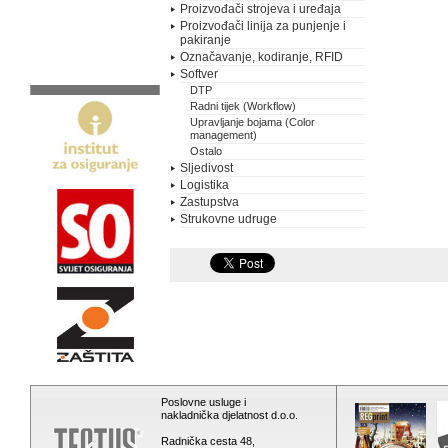
Proizvođači strojeva i uređaja
Proizvođači linija za punjenje i
pakiranje
Označavanje, kodiranje, RFID
Softver
DTP
Radni tijek (Workflow)
Upravljanje bojama (Color
management)
Ostalo
Sljedivost
Logistika
Zastupstva
Strukovne udruge
Poslovne usluge i
nakladnička djelatnost d.o.o.
Radnička cesta 48,