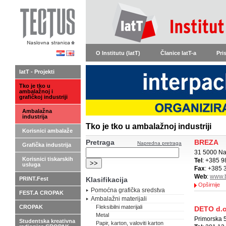
O Institutu (IatT)
Članice IatT-a
Pri
IatT - Projekti
Tko je tko u
ambalažnoj i
grafičkoj industriji
Ambalažna
industrija
Tko je tko u ambalažnoj industriji
Korisnici ambalaže
Pretraga
BREZA
Napredna pretraga
Grafička industrija
31 5000 Naš
Korisnici tiskarskih
Tel
: +385 9
usluga
Fax
: +385 
Web
:
www.b
PRINT.Fest
Klasifikacija
Opširnije
Pomoćna grafička sredstva
FEST.A CROPAK
Ambalažni materijali
CROPAK
Fleksibilni materijali
DETO d.o
Metal
Primorska 
Studentska kreativna
Papir, karton, valoviti karton