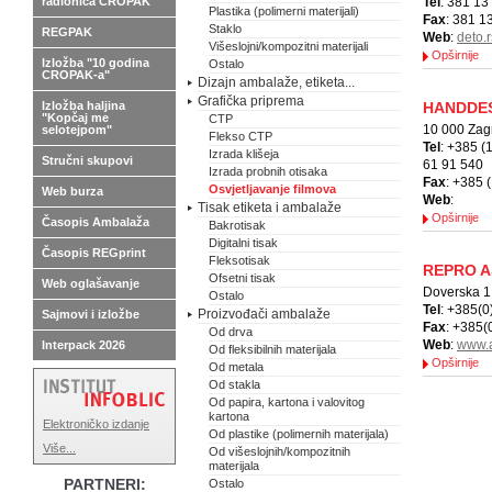
radionica CROPAK
Tel
: 381 13
Plastika (polimerni materijali)
Fax
: 381 1
Staklo
REGPAK
Web
:
deto.r
Višeslojni/kompozitni materijali
Opširnije
Izložba "10 godina
Ostalo
CROPAK-a"
Dizajn ambalaže, etiketa...
Grafička priprema
Izložba haljina
HANDDES
"Kopčaj me
CTP
10 000 Zag
selotejpom"
Flekso CTP
Tel
: +385 (
Izrada klišeja
Stručni skupovi
61 91 540
Izrada probnih otisaka
Fax
: +385 
Osvjetljavanje filmova
Web burza
Web
:
Tisak etiketa i ambalaže
Opširnije
Časopis Ambalaža
Bakrotisak
Digitalni tisak
Časopis REGprint
Fleksotisak
REPRO A
Ofsetni tisak
Web oglašavanje
Doverska 1
Ostalo
Tel
: +385(0
Proizvođači ambalaže
Sajmovi i izložbe
Fax
: +385(
Od drva
Web
:
www.a
Interpack 2026
Od fleksibilnih materijala
Opširnije
Od metala
Od stakla
Od papira, kartona i valovitog
kartona
Elektroničko izdanje
Od plastike (polimernih materijala)
Više...
Od višeslojnih/kompozitnih
materijala
PARTNERI:
Ostalo