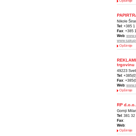
Opširnije
PAPIRTR
Nikole Šira
Tel
: +385 1
Fax
: +385 
Web
:
www.p
www.sakupl
Opširnije
REKLAMPA
trgovinu
49223 Sveti
Tel
: +385(0
Fax
: +385(
Web
:
www.r
Opširnije
RP d.o.o
Gornji Mila
Tel
: 381 32
Fax
:
Web
:
Opširnije