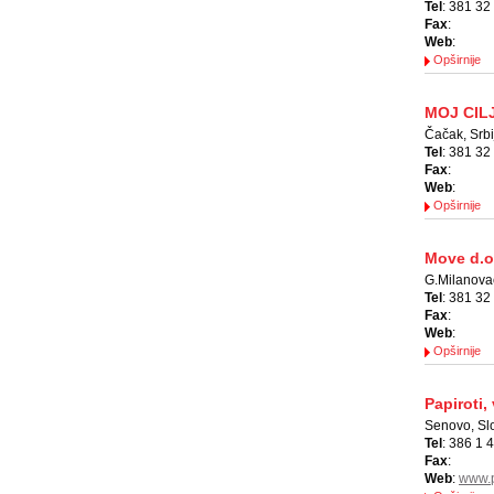
Tel
: 381 32
Fax
:
Web
:
Opširnije
MOJ CIL
Čačak, Srbi
Tel
: 381 32
Fax
:
Web
:
Opširnije
Move d.o
G.Milanovac
Tel
: 381 32
Fax
:
Web
:
Opširnije
Papiroti, 
Senovo, Sl
Tel
: 386 1 
Fax
:
Web
:
www.p