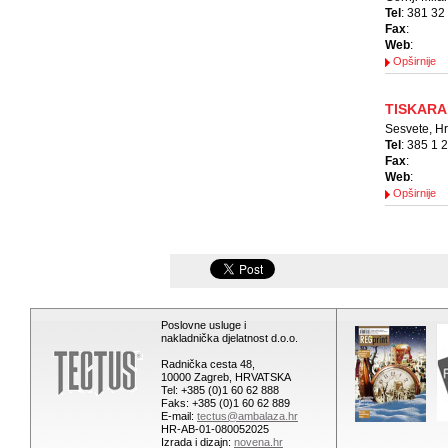
Tel
: 381 32
Fax
:
Web
:
Opširnije
TISKARA
Sesvete, H
Tel
: 385 1 
Fax
:
Web
:
Opširnije
Poslovne usluge i
nakladnička djelatnost d.o.o.
Radnička cesta 48,
10000 Zagreb, HRVATSKA
Tel: +385 (0)1 60 62 888
Faks: +385 (0)1 60 62 889
E-mail:
tectus@ambalaza.hr
HR-AB-01-080052025
Izrada i dizajn:
novena.hr