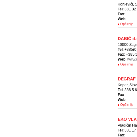
Konjevići, S
Tel
: 381 32
Fax
:
Web
:
Opširnije
DABIĆ d.
10000 Zagr
Tel
: +385(0
Fax
: +385(
Web
:
www.d
Opširnije
DEGRAF
Koper, Slov
Tel
: 386 5 
Fax
:
Web
:
Opširnije
EKO VLA
Vladičin Ha
Tel
: 381 17
Fax
: