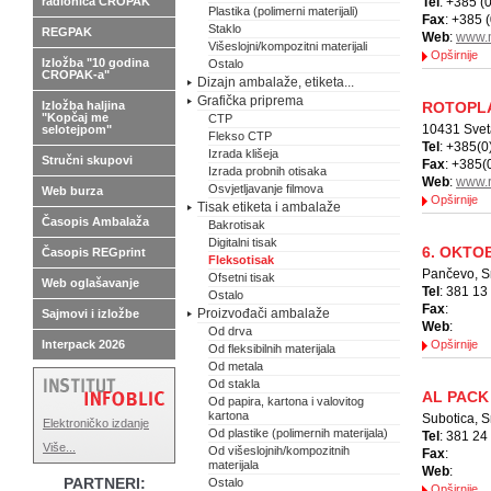
radionica CROPAK
Tel
: +385 (
Plastika (polimerni materijali)
Fax
: +385 
Staklo
REGPAK
Web
:
www.
Višeslojni/kompozitni materijali
Opširnije
Izložba "10 godina
Ostalo
CROPAK-a"
Dizajn ambalaže, etiketa...
Grafička priprema
Izložba haljina
ROTOPL
"Kopčaj me
CTP
10431 Sveta
selotejpom"
Flekso CTP
Tel
: +385(0
Izrada klišeja
Stručni skupovi
Fax
: +385(
Izrada probnih otisaka
Web
:
www.r
Osvjetljavanje filmova
Web burza
Opširnije
Tisak etiketa i ambalaže
Časopis Ambalaža
Bakrotisak
Digitalni tisak
6. OKTO
Časopis REGprint
Fleksotisak
Pančevo, S
Ofsetni tisak
Web oglašavanje
Tel
: 381 13
Ostalo
Fax
:
Proizvođači ambalaže
Sajmovi i izložbe
Web
:
Od drva
Interpack 2026
Opširnije
Od fleksibilnih materijala
Od metala
Od stakla
AL PACK
Od papira, kartona i valovitog
kartona
Subotica, S
Elektroničko izdanje
Od plastike (polimernih materijala)
Tel
: 381 24
Više...
Od višeslojnih/kompozitnih
Fax
:
materijala
Web
:
PARTNERI:
Ostalo
Opširnije