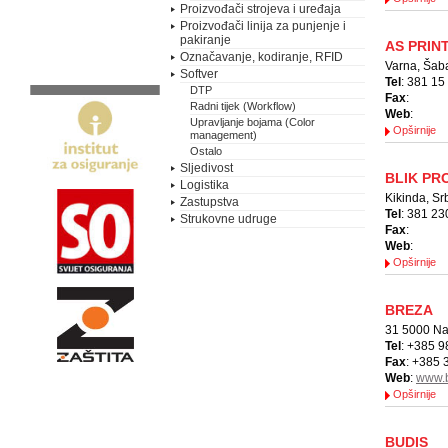
Proizvođači strojeva i uređaja
Proizvođači linija za punjenje i
pakiranje
AS PRINT
Označavanje, kodiranje, RFID
Varna, Šaba
Softver
Tel
: 381 15
DTP
Fax
:
Radni tijek (Workflow)
Web
:
Upravljanje bojama (Color
Opširnije
management)
Ostalo
Sljedivost
BLIK PRO
Logistika
Kikinda, Sr
Zastupstva
Tel
: 381 23
Strukovne udruge
Fax
:
Web
:
Opširnije
BREZA
31 5000 Naš
Tel
: +385 9
Fax
: +385 
Web
:
www.b
Opširnije
BUDIS