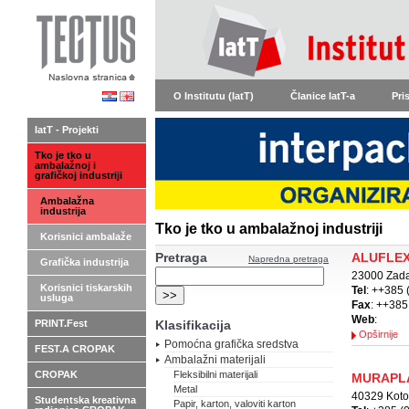
O Institutu (IatT)
Članice IatT-a
Pri
IatT - Projekti
Tko je tko u
ambalažnoj i
grafičkoj industriji
Ambalažna
industrija
Tko je tko u ambalažnoj industriji
Korisnici ambalaže
Pretraga
ALUFLEX
Napredna pretraga
Grafička industrija
23000 Zada
Korisnici tiskarskih
Tel
: ++385 
usluga
Fax
: ++385
Web
:
PRINT.Fest
Klasifikacija
Opširnije
Pomoćna grafička sredstva
FEST.A CROPAK
Ambalažni materijali
CROPAK
Fleksibilni materijali
MURAPLA
Metal
40329 Kotor
Studentska kreativna
Papir, karton, valoviti karton