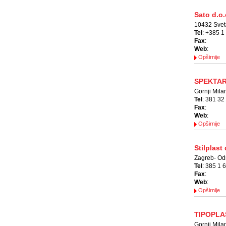
Sato d.o.
10432 Svet
Tel
: +385 1
Fax
:
Web
:
Opširnije
SPEKTAR 
Gornji Mila
Tel
: 381 32
Fax
:
Web
:
Opširnije
Stilplast
Zagreb- Od
Tel
: 385 1 
Fax
:
Web
:
Opširnije
TIPOPLA
Gornji Mila