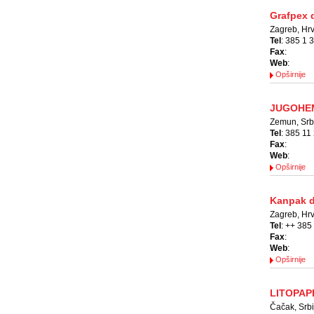
Grafpex d
Zagreb, Hr
Tel
: 385 1 
Fax
:
Web
:
Opširnije
JUGOHEM
Zemun, Srb
Tel
: 385 11
Fax
:
Web
:
Opširnije
Kanpak d
Zagreb, Hr
Tel
: ++ 385
Fax
:
Web
:
Opširnije
LITOPAP
Čačak, Srbi