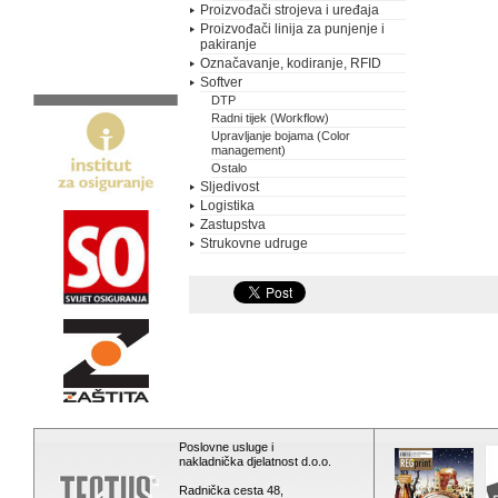
Proizvođači strojeva i uređaja
Proizvođači linija za punjenje i
pakiranje
Označavanje, kodiranje, RFID
Softver
DTP
Radni tijek (Workflow)
Upravljanje bojama (Color
management)
Ostalo
Sljedivost
Logistika
Zastupstva
Strukovne udruge
Poslovne usluge i
nakladnička djelatnost d.o.o.
Radnička cesta 48,