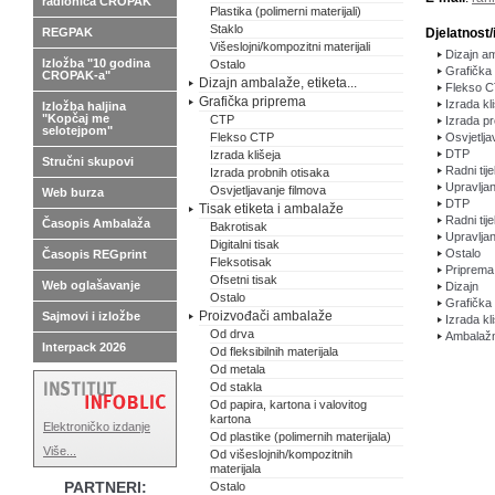
radionica CROPAK
Plastika (polimerni materijali)
Staklo
REGPAK
Djelatnost/
Višeslojni/kompozitni materijali
Dizajn am
Izložba "10 godina
Ostalo
Grafička
CROPAK-a"
Dizajn ambalaže, etiketa...
Flekso 
Grafička priprema
Izrada kl
Izložba haljina
"Kopčaj me
CTP
Izrada pr
selotejpom"
Flekso CTP
Osvjetlja
DTP
Izrada klišeja
Stručni skupovi
Radni tij
Izrada probnih otisaka
Upravlja
Osvjetljavanje filmova
Web burza
DTP
Tisak etiketa i ambalaže
Radni tij
Časopis Ambalaža
Bakrotisak
Upravlja
Digitalni tisak
Ostalo
Časopis REGprint
Fleksotisak
Priprema
Ofsetni tisak
Web oglašavanje
Dizajn
Ostalo
Grafička
Proizvođači ambalaže
Sajmovi i izložbe
Izrada kl
Od drva
Ambalažni
Interpack 2026
Od fleksibilnih materijala
Od metala
Od stakla
Od papira, kartona i valovitog
kartona
Elektroničko izdanje
Od plastike (polimernih materijala)
Više...
Od višeslojnih/kompozitnih
materijala
PARTNERI:
Ostalo