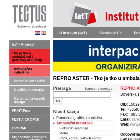
O Institutu (IatT)
Članice IatT-a
Pri
IatT - Projekti
Tko je tko u
ambalažnoj i
grafičkoj industriji
Ambalažna
industrija
REPRO ASTER - Tko je tko u ambalažn
Korisnici ambalaže
Pretraga
REPRO A
Napredna pretraga
Grafička industrija
Doverska 1
Korisnici tiskarskih
usluga
OIB
: 1502
Tel
: +385(0
PRINT.Fest
Klasifikacija
Fax
: +385(
Pomoćna grafička sredstva
Email
:
rank
FEST.A CROPAK
Ambalažni materijali
Web
:
www.a
CROPAK
Fleksibilni materijali
Metal
Odgovorna
Studentska kreativna
Papir, karton, valoviti karton
E-mail
:
ran