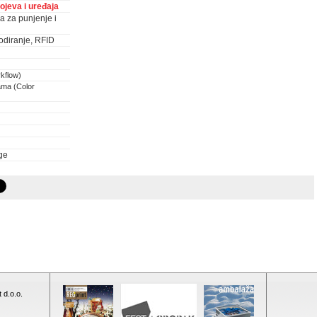
ojeva i uređaja
ja za punjenje i
odiranje, RFID
rkflow)
ama (Color
ge
 d.o.o.