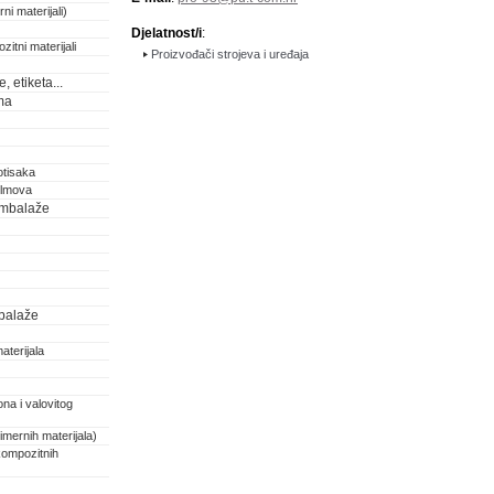
ni materijali)
Djelatnost/i
:
zitni materijali
Proizvođači strojeva i uređaja
 etiketa...
ma
otisaka
filmova
 ambalaže
balaže
aterijala
na i valovitog
imernih materijala)
kompozitnih