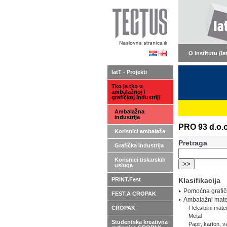
O Institutu (Ia
IatT - Projekti
Tko je tko u
ambalažnoj i
grafičkoj industriji
Ambalažna
industrija
PRO 93 d.o.o.
Korisnici ambalaže
Pretraga
Grafička industrija
Korisnici tiskarskih
usluga
PRINT.Fest
Klasifikacija
Pomoćna grafič
FEST.A CROPAK
Ambalažni mater
CROPAK
Fleksibilni materi
Metal
Studentska kreativna
Papir, karton, va