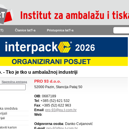
tT)
Članice IatT-a
Pristupnica IatT-a
 - Tko je tko u ambalažnoj industriji
PRO 93 d.o.o.
Napredna pretraga
52000 Pazin, Stancija Pataj 50
OIB
: 0687189
Tel
: +385 (52) 621 532
Fax
: +385 (52) 622 963
ka sredstva
Email
:
pro-93@pu.t-com.hr
ijali
Web
:
jali
Odgovorna osoba
: Danko Cvijanović
loviti karton
E-mail
:
pro-93@pu.t-com.hr