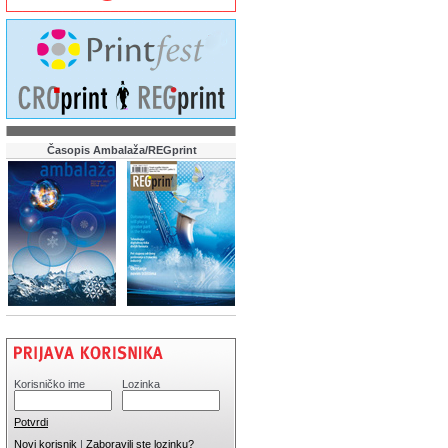
Časopis Ambalaža/REGprint
Korisničko ime
Lozinka
Potvrdi
Novi korisnik
|
Zaboravili ste lozinku?