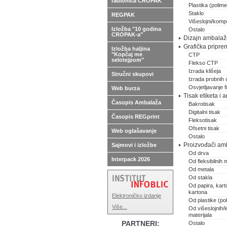
radionica CROPAK
Plastika (polimer
Staklo
REGPAK
Višeslojni/kompo
Izložba "10 godina
Ostalo
CROPAK-a"
Dizajn ambalaže,
Grafička pripre
Izložba haljina
"Kopčaj me
CTP
selotejpom"
Flekso CTP
Izrada klišeja
Stručni skupovi
Izrada probnih 
Osvjetljavanje 
Web burza
Tisak etiketa i
Časopis Ambalaža
Bakrotisak
Digitalni tisak
Časopis REGprint
Fleksotisak
Ofsetni tisak
Web oglašavanje
Ostalo
Proizvođači am
Sajmovi i izložbe
Od drva
Interpack 2026
Od fleksibilnih m
Od metala
Od stakla
Od papira, karto
kartona
Elektroničko izdanje
Od plastike (pol
Više...
Od višeslojnih/
materijala
PARTNERI:
Ostalo