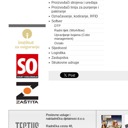
Proizvođači strojeva i uređaja
Proizvođači linija za punjenje i
pakiranje
Označavanje, kodiranje, RFID
Softver
DTP
Radni tijek (Workflow)
Upravljanje bojama (Color
management)
Ostalo
Sljedivost
Logistika
Zastupstva
Strukovne udruge
Poslovne usluge i
nakladnička djelatnost d.o.o.
Radnička cesta 48,