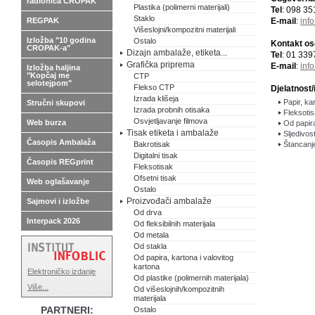
radionica CROPAK
Plastika (polimerni materijali)
Tel
: 098 35
Staklo
REGPAK
E-mail
:
inf
Višeslojni/kompozitni materijali
Izložba "10 godina
Ostalo
Kontakt o
CROPAK-a"
Dizajn ambalaže, etiketa...
Tel
: 01 339
Grafička priprema
E-mail
:
inf
Izložba haljina
"Kopčaj me
CTP
selotejpom"
Flekso CTP
Djelatnost/
Izrada klišeja
Papir, kar
Stručni skupovi
Izrada probnih otisaka
Fleksoti
Osvjetljavanje filmova
Web burza
Od papira
Tisak etiketa i ambalaže
Sljedivos
Časopis Ambalaža
Bakrotisak
Štancanj
Digitalni tisak
Časopis REGprint
Fleksotisak
Ofsetni tisak
Web oglašavanje
Ostalo
Proizvođači ambalaže
Sajmovi i izložbe
Od drva
Interpack 2026
Od fleksibilnih materijala
Od metala
Od stakla
Od papira, kartona i valovitog
kartona
Elektroničko izdanje
Od plastike (polimernih materijala)
Više...
Od višeslojnih/kompozitnih
materijala
PARTNERI:
Ostalo