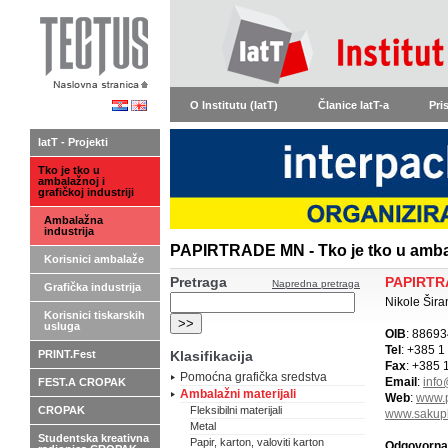
O Institutu (IatT)
Članice IatT-a
Pri
IatT - Projekti
Tko je tko u
ambalažnoj i
grafičkoj industriji
Ambalažna
industrija
PAPIRTRADE MN - Tko je tko u ambala
Korisnici ambalaže
Pretraga
PAPIRTR
Napredna pretraga
Grafička industrija
Nikole Šira
Korisnici tiskarskih
usluga
OIB
: 8869
Tel
: +385 1
PRINT.Fest
Klasifikacija
Fax
: +385 
Pomoćna grafička sredstva
Email
:
info
FEST.A CROPAK
Ambalažni materijali
Web
:
www.p
CROPAK
Fleksibilni materijali
www.sakupl
Metal
Studentska kreativna
Papir, karton, valoviti karton
Odgovorna