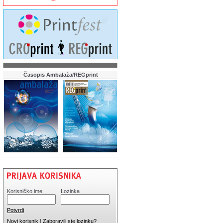
Časopis Ambalaža/REGprint
Korisničko ime
Lozinka
Potvrdi
Novi korisnik
|
Zaboravili ste lozinku?