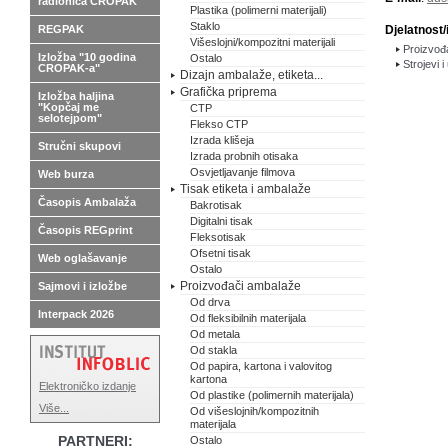
radionica CROPAK
Plastika (polimerni materijali)
Staklo
REGPAK
Djelatnost/
Višeslojni/kompozitni materijali
Proizvođa
Izložba "10 godina
Ostalo
Strojevi i
CROPAK-a"
Dizajn ambalaže, etiketa...
Grafička priprema
Izložba haljina
"Kopčaj me
CTP
selotejpom"
Flekso CTP
Izrada klišeja
Stručni skupovi
Izrada probnih otisaka
Osvjetljavanje filmova
Web burza
Tisak etiketa i ambalaže
Časopis Ambalaža
Bakrotisak
Digitalni tisak
Časopis REGprint
Fleksotisak
Ofsetni tisak
Web oglašavanje
Ostalo
Proizvođači ambalaže
Sajmovi i izložbe
Od drva
Interpack 2026
Od fleksibilnih materijala
Od metala
Od stakla
Od papira, kartona i valovitog
kartona
Elektroničko izdanje
Od plastike (polimernih materijala)
Više...
Od višeslojnih/kompozitnih
materijala
PARTNERI:
Ostalo