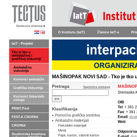
O Institutu (IatT)
Članice IatT-a
Pri
IatT - Projekti
Tko je tko u
ambalažnoj i
grafičkoj industriji
Ambalažna
industrija
MAŠINOPAK NOVI SAD - Tko je tko u 
Korisnici ambalaže
Pretraga
MAŠINOP
Napredna pretraga
Grafička industrija
Sremaska K
Korisnici tiskarskih
usluga
OIB
:
Tel
: + 381 
PRINT.Fest
Klasifikacija
Fax
: + 381
Pomoćna grafička sredstva
Email
:
dus
FEST.A CROPAK
Ambalažni materijali
Web
:
CROPAK
Fleksibilni materijali
Metal
Odgovorna
Studentska kreativna
Papir, karton, valoviti karton
E-mail
:
dus