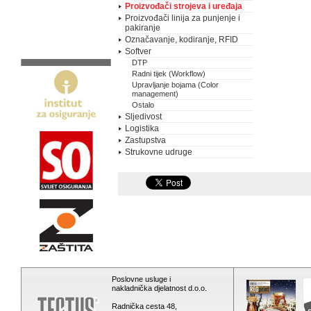
Proizvođači strojeva i uređaja
Proizvođači linija za punjenje i
pakiranje
Označavanje, kodiranje, RFID
Softver
DTP
Radni tijek (Workflow)
Upravljanje bojama (Color
management)
Ostalo
Sljedivost
Logistika
Zastupstva
Strukovne udruge
Poslovne usluge i
nakladnička djelatnost d.o.o.
Radnička cesta 48,