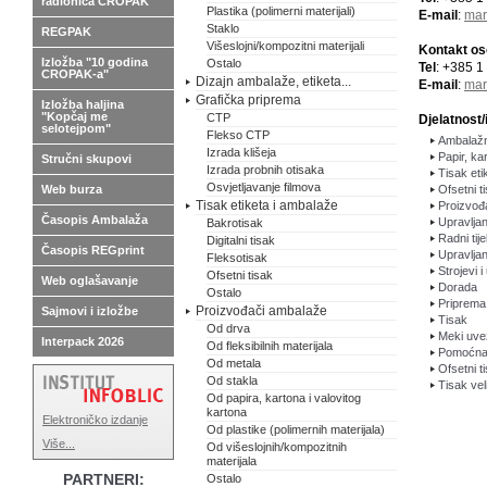
radionica CROPAK
Plastika (polimerni materijali)
E-mail
:
mar
Staklo
REGPAK
Višeslojni/kompozitni materijali
Kontakt o
Izložba "10 godina
Ostalo
Tel
: +385 1
CROPAK-a"
Dizajn ambalaže, etiketa...
E-mail
:
mar
Grafička priprema
Izložba haljina
"Kopčaj me
CTP
Djelatnost/
selotejpom"
Flekso CTP
Ambalažni
Izrada klišeja
Papir, kar
Stručni skupovi
Izrada probnih otisaka
Tisak eti
Osvjetljavanje filmova
Web burza
Ofsetni t
Tisak etiketa i ambalaže
Proizvođa
Časopis Ambalaža
Upravlja
Bakrotisak
Radni tij
Digitalni tisak
Časopis REGprint
Upravlja
Fleksotisak
Strojevi i
Ofsetni tisak
Web oglašavanje
Dorada
Ostalo
Priprema
Proizvođači ambalaže
Sajmovi i izložbe
Tisak
Od drva
Meki uve
Interpack 2026
Od fleksibilnih materijala
Pomoćna 
Od metala
Ofsetni t
Od stakla
Tisak vel
Od papira, kartona i valovitog
kartona
Elektroničko izdanje
Od plastike (polimernih materijala)
Više...
Od višeslojnih/kompozitnih
materijala
PARTNERI:
Ostalo