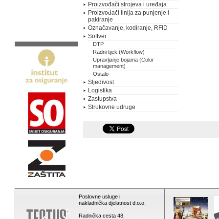
Proizvođači strojeva i uređaja
Proizvođači linija za punjenje i
pakiranje
Označavanje, kodiranje, RFID
Softver
DTP
Radni tijek (Workflow)
Upravljanje bojama (Color
management)
Ostalo
Sljedivost
Logistika
Zastupstva
Strukovne udruge
Poslovne usluge i
nakladnička djelatnost d.o.o.
Radnička cesta 48,