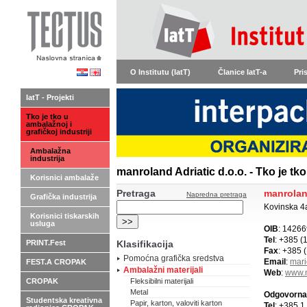
O Institutu (IatT)
Članice IatT-a
Pri
IatT - Projekti
Tko je tko u
ambalažnoj i
grafičkoj industriji
Ambalažna
industrija
manroland Adriatic d.o.o. - Tko je tko
Korisnici ambalaže
Pretraga
manroland
Napredna pretraga
Grafička industrija
Kovinska 4
Korisnici tiskarskih
usluga
OIB
: 1426
Tel
: +385 (
PRINT.Fest
Klasifikacija
Fax
: +385 
Pomoćna grafička sredstva
Email
:
mari
FEST.A CROPAK
Ambalažni materijali
Web
:
www.
CROPAK
Fleksibilni materijali
Metal
Odgovorna
Studentska kreativna
Papir, karton, valoviti karton
Tel
: +385 1