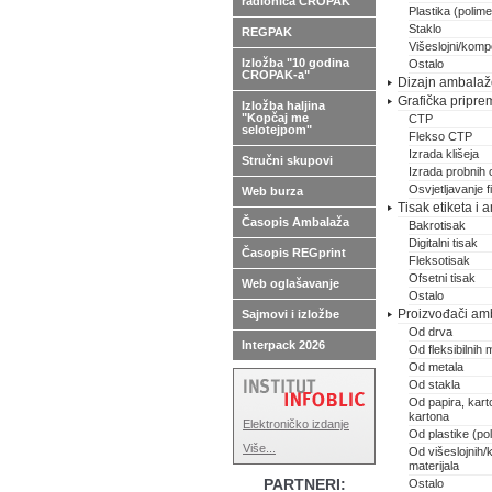
radionica CROPAK
Plastika (polimer
Staklo
REGPAK
Višeslojni/kompo
Izložba "10 godina
Ostalo
CROPAK-a"
Dizajn ambalaže,
Grafička pripre
Izložba haljina
"Kopčaj me
CTP
selotejpom"
Flekso CTP
Izrada klišeja
Stručni skupovi
Izrada probnih 
Osvjetljavanje 
Web burza
Tisak etiketa i
Časopis Ambalaža
Bakrotisak
Digitalni tisak
Časopis REGprint
Fleksotisak
Ofsetni tisak
Web oglašavanje
Ostalo
Proizvođači am
Sajmovi i izložbe
Od drva
Interpack 2026
Od fleksibilnih m
Od metala
Od stakla
Od papira, karto
kartona
Elektroničko izdanje
Od plastike (pol
Više...
Od višeslojnih/
materijala
PARTNERI:
Ostalo