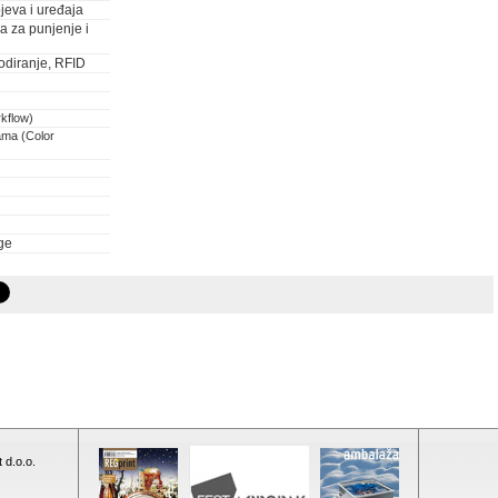
jeva i uređaja
ja za punjenje i
odiranje, RFID
rkflow)
ama (Color
ge
 d.o.o.