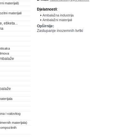
ni materijali)
Djelatnost/i
:
zitni materijali
Ambalažna industrija
Ambalažni materijali
 etiketa...
Opširnije:
ma
Zastupanje inozemnih tvrtki
otisaka
filmova
 ambalaže
balaže
aterijala
na i valovitog
imernih materijala)
kompozitnih