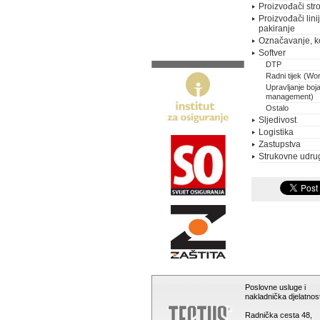
Proizvođači stro
Proizvođači lini
pakiranje
Označavanje, k
Softver
DTP
Radni tijek (Wo
Upravljanje boj
management)
Ostalo
Sljedivost
Logistika
Zastupstva
Strukovne udru
Poslovne usluge i
nakladnička djelatnost
Radnička cesta 48,