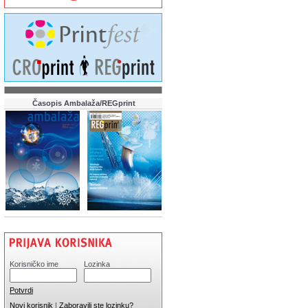
Časopis Ambalaža/REGprint
Korisničko ime
Lozinka
Potvrdi
Novi korisnik
|
Zaboravili ste lozinku?