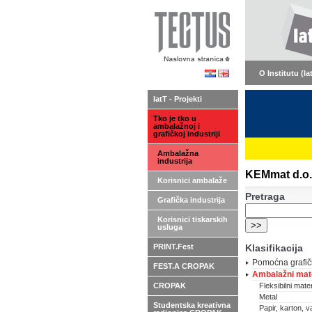
O Institutu (Ia
IatT - Projekti
Tko je tko u
ambalažnoj i
grafičkoj industriji
Ambalažna
industrija
KEMmat d.o.o
Korisnici ambalaže
Pretraga
Grafička industrija
Korisnici tiskarskih
usluga
PRINT.Fest
Klasifikacija
Pomoćna grafič
FEST.A CROPAK
Ambalažni mate
CROPAK
Fleksibilni materi
Metal
Studentska kreativna
Papir, karton, va