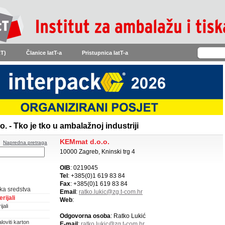
tT)
Članice IatT-a
Pristupnica IatT-a
. - Tko je tko u ambalažnoj industriji
KEMmat d.o.o.
Napredna pretraga
10000 Zagreb, Kninski trg 4
OIB
: 0219045
Tel
: +385(0)1 619 83 84
Fax
: +385(0)1 619 83 84
ka sredstva
Email
:
ratko.lukic@zg.t-com.hr
rijali
Web
:
jali
Odgovorna osoba
: Ratko Lukić
loviti karton
E-mail
:
ratko.lukic@zg.t-com.hr