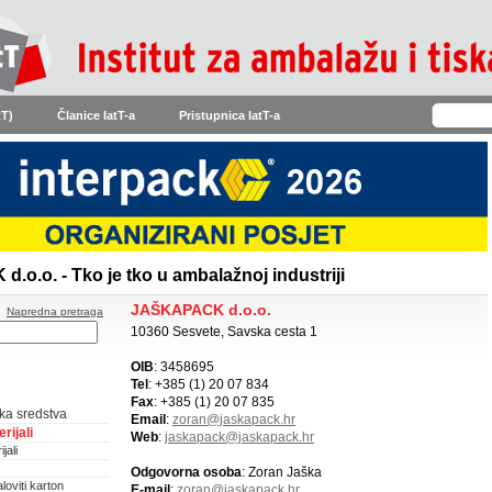
tT)
Članice IatT-a
Pristupnica IatT-a
o.o. - Tko je tko u ambalažnoj industriji
JAŠKAPACK d.o.o.
Napredna pretraga
10360 Sesvete, Savska cesta 1
OIB
: 3458695
Tel
: +385 (1) 20 07 834
Fax
: +385 (1) 20 07 835
ka sredstva
Email
:
zoran@jaskapack.hr
rijali
Web
:
jaskapack@jaskapack.hr
jali
Odgovorna osoba
: Zoran Jaška
loviti karton
E-mail
:
zoran@jaskapack.hr