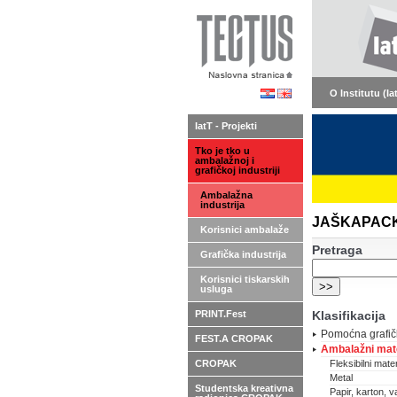
O Institutu (Ia
IatT - Projekti
Tko je tko u
ambalažnoj i
grafičkoj industriji
Ambalažna
industrija
JAŠKAPACK d.
Korisnici ambalaže
Pretraga
Grafička industrija
Korisnici tiskarskih
usluga
PRINT.Fest
Klasifikacija
Pomoćna grafič
FEST.A CROPAK
Ambalažni mate
CROPAK
Fleksibilni materi
Metal
Studentska kreativna
Papir, karton, va