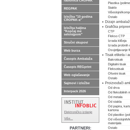
radionica CROPAK
Plastika (polimer
Staklo
REGPAK
Višeslojni/kompo
Izložba "10 godina
Ostalo
CROPAK-a"
Dizajn ambalaže,
Grafička pripre
Izložba haljina
"Kopčaj me
CTP
selotejpom"
Flekso CTP
Izrada klišeja
Stručni skupovi
Izrada probnih 
Osvjetljavanje 
Web burza
Tisak etiketa i
Časopis Ambalaža
Bakrotisak
Digitalni tisak
Časopis REGprint
Fleksotisak
Ofsetni tisak
Web oglašavanje
Ostalo
Proizvođači am
Sajmovi i izložbe
Od drva
Interpack 2026
Od fleksibilnih m
Od metala
Od stakla
Od papira, karto
kartona
Elektroničko izdanje
Od plastike (pol
Više...
Od višeslojnih/
materijala
PARTNERI:
Ostalo