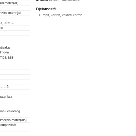
ni materijali)
Djelatnost/i
:
zitni materijali
Papir, karton, valoviti karton
 etiketa...
ma
otisaka
filmova
 ambalaže
balaže
aterijala
na i valovitog
imernih materijala)
kompozitnih