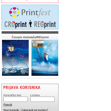
Časopis Ambalaža/REGprint
Korisničko ime
Lozinka
Potvrdi
Novi korisnik
|
Zaboravili ste lozinku?