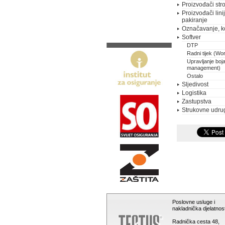
Proizvođači stro
Proizvođači lini
pakiranje
Označavanje, k
Softver
DTP
Radni tijek (Wo
Upravljanje boj
management)
Ostalo
Sljedivost
Logistika
Zastupstva
Strukovne udru
Poslovne usluge i
nakladnička djelatnost
Radnička cesta 48,