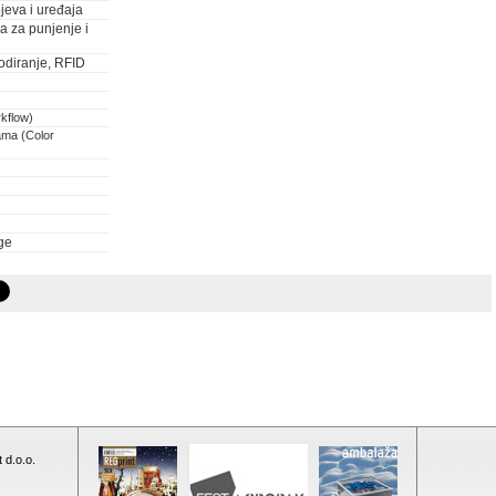
jeva i uređaja
ja za punjenje i
odiranje, RFID
rkflow)
ama (Color
ge
 d.o.o.