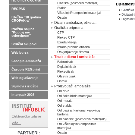
radionica CROPAK
Plastika (polimerni materijali)
Djelatnost/
Staklo
REGPAK
Grafička 
Višeslojni/kompozitni materijali
Digitalni 
Izložba "10 godina
Ostalo
Digitalni 
CROPAK-a"
Dizajn ambalaže, etiketa...
Grafička priprema
Izložba haljina
"Kopčaj me
CTP
selotejpom"
Flekso CTP
Izrada klišeja
Stručni skupovi
Izrada probnih otisaka
Osvjetljavanje filmova
Web burza
Tisak etiketa i ambalaže
Časopis Ambalaža
Bakrotisak
Digitalni tisak
Časopis REGprint
Fleksotisak
Ofsetni tisak
Web oglašavanje
Ostalo
Proizvođači ambalaže
Sajmovi i izložbe
Od drva
Interpack 2026
Od fleksibilnih materijala
Od metala
Od stakla
Od papira, kartona i valovitog
kartona
Elektroničko izdanje
Od plastike (polimernih materijala)
Više...
Od višeslojnih/kompozitnih
materijala
PARTNERI:
Ostalo