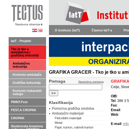
O Institutu (IatT)
Članice IatT-a
Pri
IatT - Projekti
Tko je tko u
ambalažnoj i
grafičkoj industriji
Ambalažna
industrija
GRAFIKA GRACER - Tko je tko u amba
Korisnici ambalaže
Pretraga
GRAFIK
Napredna pretraga
Grafička industrija
Celje, Slov
Korisnici tiskarskih
usluga
OIB
:
Tel
: 386 3 
PRINT.Fest
Klasifikacija
Fax
:
Pomoćna grafička sredstva
Email
:
FEST.A CROPAK
Ambalažni materijali
Web
:
CROPAK
Fleksibilni materijali
Metal
E-mail
:
inf
Studentska kreativna
Papir, karton, valoviti karton