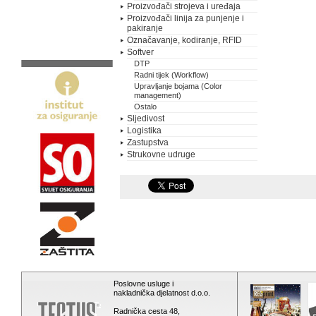
Proizvođači strojeva i uređaja
Proizvođači linija za punjenje i
pakiranje
Označavanje, kodiranje, RFID
Softver
DTP
Radni tijek (Workflow)
Upravljanje bojama (Color
management)
Ostalo
Sljedivost
Logistika
Zastupstva
Strukovne udruge
Poslovne usluge i
nakladnička djelatnost d.o.o.
Radnička cesta 48,