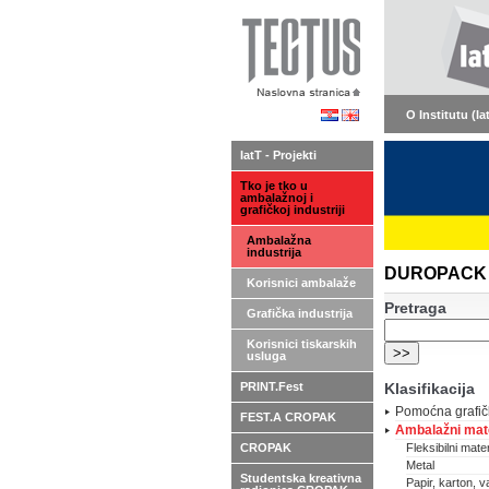
O Institutu (Ia
IatT - Projekti
Tko je tko u
ambalažnoj i
grafičkoj industriji
Ambalažna
industrija
DUROPACK KA
Korisnici ambalaže
Pretraga
Grafička industrija
Korisnici tiskarskih
usluga
PRINT.Fest
Klasifikacija
Pomoćna grafič
FEST.A CROPAK
Ambalažni mate
CROPAK
Fleksibilni materi
Metal
Studentska kreativna
Papir, karton, va