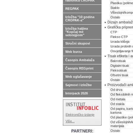
radionica CROPAK
Plastika (polimer
Staklo
REGPAK
Višeslojni/kompo
Izložba "10 godina
Ostalo
CROPAK-a"
Dizajn ambalaže,
Grafička pripre
Izložba haljina
"Kopčaj me
CTP
selotejpom"
Flekso CTP
Izrada klišeja
Stručni skupovi
Izrada probnih 
Osvjetljavanje 
Web burza
Tisak etiketa i
Časopis Ambalaža
Bakrotisak
Digitalni tisak
Časopis REGprint
Fleksotisak
Ofsetni tisak
Web oglašavanje
Ostalo
Proizvođači am
Sajmovi i izložbe
Od drva
Interpack 2026
Od fleksibilnih m
Od metala
Od stakla
Od papira, karto
kartona
Elektroničko izdanje
Od plastike (pol
Više...
Od višeslojnih/
materijala
PARTNERI:
Ostalo