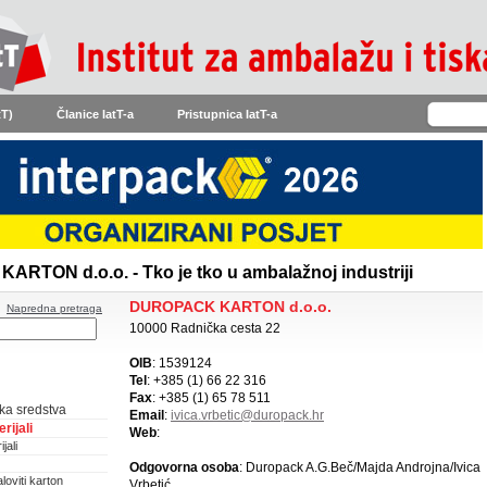
tT)
Članice IatT-a
Pristupnica IatT-a
RTON d.o.o. - Tko je tko u ambalažnoj industriji
DUROPACK KARTON d.o.o.
Napredna pretraga
10000 Radnička cesta 22
OIB
: 1539124
Tel
: +385 (1) 66 22 316
Fax
: +385 (1) 65 78 511
ka sredstva
Email
:
ivica.vrbetic@duropack.hr
rijali
Web
:
jali
Odgovorna osoba
: Duropack A.G.Beč/Majda Androjna/Ivica
loviti karton
Vrbetić