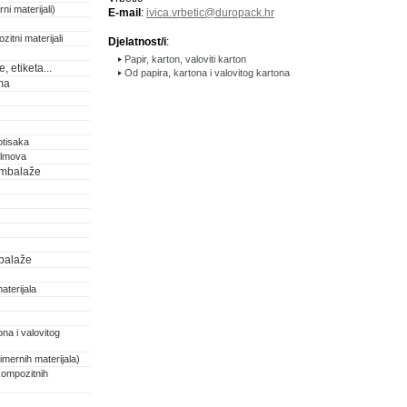
ni materijali)
E-mail
:
ivica.vrbetic@duropack.hr
zitni materijali
Djelatnost/i
:
Papir, karton, valoviti karton
 etiketa...
Od papira, kartona i valovitog kartona
ma
otisaka
filmova
 ambalaže
balaže
aterijala
na i valovitog
imernih materijala)
kompozitnih