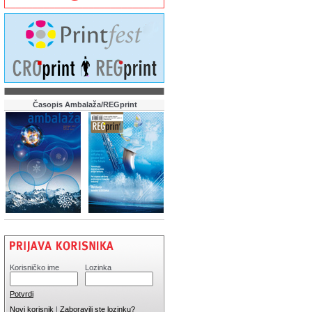
Časopis Ambalaža/REGprint
Korisničko ime
Lozinka
Potvrdi
Novi korisnik
|
Zaboravili ste lozinku?