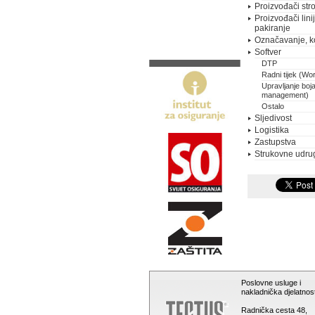
Proizvođači stro
Proizvođači lini
pakiranje
Označavanje, k
Softver
DTP
Radni tijek (Wo
Upravljanje boj
management)
Ostalo
Sljedivost
Logistika
Zastupstva
Strukovne udru
Poslovne usluge i
nakladnička djelatnost
Radnička cesta 48,