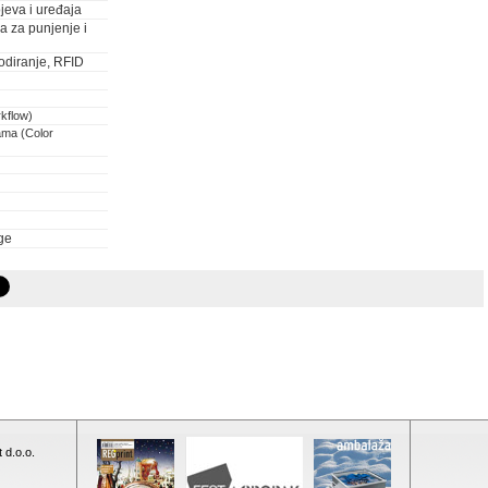
jeva i uređaja
ja za punjenje i
odiranje, RFID
rkflow)
ama (Color
ge
 d.o.o.