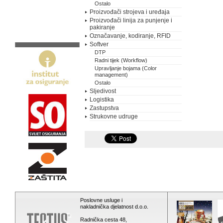
Ostalo
Proizvođači strojeva i uređaja
Proizvođači linija za punjenje i
pakiranje
Označavanje, kodiranje, RFID
Softver
DTP
Radni tijek (Workflow)
Upravljanje bojama (Color
management)
Ostalo
Sljedivost
Logistika
Zastupstva
Strukovne udruge
Poslovne usluge i
nakladnička djelatnost d.o.o.
Radnička cesta 48,