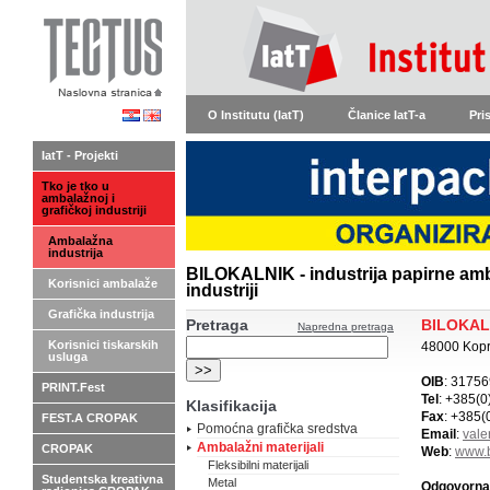
O Institutu (IatT)
Članice IatT-a
Pri
IatT - Projekti
Tko je tko u
ambalažnoj i
grafičkoj industriji
Ambalažna
industrija
BILOKALNIK - industrija papirne amb
Korisnici ambalaže
industriji
Grafička industrija
Pretraga
BILOKALN
Napredna pretraga
Korisnici tiskarskih
48000 Kopr
usluga
OIB
: 3175
PRINT.Fest
Tel
: +385(0
Klasifikacija
Fax
: +385(
FEST.A CROPAK
Pomoćna grafička sredstva
Email
:
vale
Ambalažni materijali
CROPAK
Web
:
www.b
Fleksibilni materijali
Studentska kreativna
Metal
Odgovorna