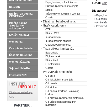
radionica CROPAK
Papir, karton, valoviti karton
E-mail
:
vale
Plastika (polimerni materijali)
REGPAK
Staklo
Djelatnost/
Izložba "10 godina
Višeslojni/kompozitni materijali
Papir, kar
CROPAK-a"
Ostalo
Od papira
Dizajn ambalaže, etiketa...
Ambalažni
Izložba haljina
Grafička priprema
"Kopčaj me
Proizvođ
selotejpom"
CTP
Flekso CTP
Stručni skupovi
Izrada klišeja
Izrada probnih otisaka
Web burza
Osvjetljavanje filmova
Časopis Ambalaža
Tisak etiketa i ambalaže
Bakrotisak
Časopis REGprint
Digitalni tisak
Fleksotisak
Web oglašavanje
Ofsetni tisak
Ostalo
Sajmovi i izložbe
Proizvođači ambalaže
Interpack 2026
Od drva
Od fleksibilnih materijala
Od metala
Od stakla
Od papira, kartona i valovitog
Elektroničko izdanje
kartona
Više...
Od plastike (polimernih materijala)
Od višeslojnih/kompozitnih
PARTNERI:
materijala