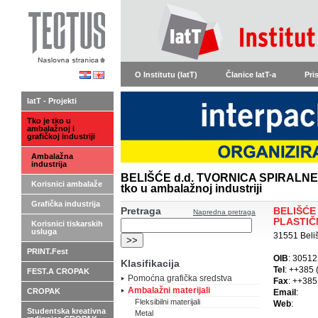
O Institutu (IatT)
Članice IatT-a
Pri
IatT - Projekti
Tko je tko u
ambalažnoj i
grafičkoj industriji
Ambalažna
industrija
BELIŠĆE d.d. TVORNICA SPIRALNE 
Korisnici ambalaže
tko u ambalažnoj industriji
Grafička industrija
Pretraga
BELIŠĆE 
Napredna pretraga
PLASTIČ
Korisnici tiskarskih
usluga
31551 Beliš
PRINT.Fest
OIB
: 3051
Klasifikacija
Tel
: ++385 
FEST.A CROPAK
Pomoćna grafička sredstva
Fax
: ++385
Ambalažni materijali
CROPAK
Email
:
Fleksibilni materijali
Web
:
Studentska kreativna
Metal