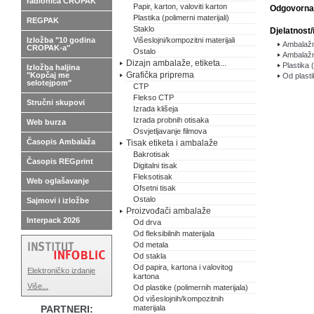
radionica CROPAK
Papir, karton, valoviti karton
Odgovorna
Plastika (polimerni materijali)
REGPAK
Staklo
Djelatnost/
Izložba "10 godina
Višeslojni/kompozitni materijali
Ambalažna
CROPAK-a"
Ostalo
Ambalažni
Dizajn ambalaže, etiketa...
Plastika (
Izložba haljina
Grafička priprema
"Kopčaj me
Od plasti
selotejpom"
CTP
Flekso CTP
Stručni skupovi
Izrada klišeja
Izrada probnih otisaka
Web burza
Osvjetljavanje filmova
Časopis Ambalaža
Tisak etiketa i ambalaže
Bakrotisak
Časopis REGprint
Digitalni tisak
Fleksotisak
Web oglašavanje
Ofsetni tisak
Ostalo
Sajmovi i izložbe
Proizvođači ambalaže
Interpack 2026
Od drva
Od fleksibilnih materijala
Od metala
Od stakla
Od papira, kartona i valovitog
Elektroničko izdanje
kartona
Više...
Od plastike (polimernih materijala)
Od višeslojnih/kompozitnih
PARTNERI:
materijala