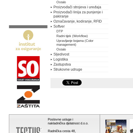
Ostalo
Proizvođači strojeva i uređaja
Proizvođači linija za punjenje i
pakiranje
Označavanje, kodiranje, RFID
Softver
DTP
Radni tijek (Workflow)
Upravljanje bojama (Color
management)
Ostalo
Sljedivost
Logistika
Zastupstva
Strukovne udruge
Poslovne usluge i
nakladnička djelatnost d.o.o.
Radnička cesta 48,