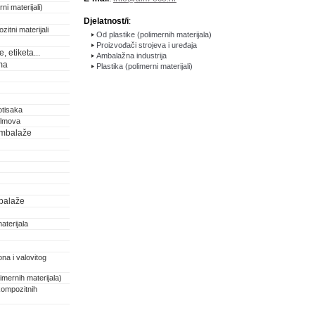
ni materijali)
Djelatnost/i
:
zitni materijali
Od plastike (polimernih materijala)
Proizvođači strojeva i uređaja
 etiketa...
Ambalažna industrija
ma
Plastika (polimerni materijali)
otisaka
filmova
 ambalaže
balaže
aterijala
na i valovitog
imernih materijala)
kompozitnih