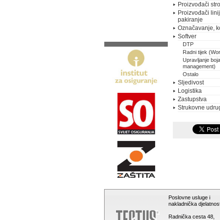
Proizvođači stro
Proizvođači lini
pakiranje
Označavanje, k
Softver
DTP
Radni tijek (Wo
Upravljanje boj
management)
Ostalo
Sljedivost
Logistika
Zastupstva
Strukovne udru
Poslovne usluge i
nakladnička djelatnost
Radnička cesta 48,