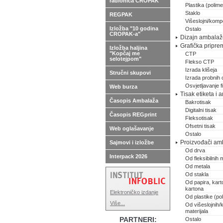
radionica CROPAK
Plastika (polimer
Staklo
REGPAK
Višeslojni/kompo
Izložba "10 godina
Ostalo
CROPAK-a"
Dizajn ambalaže,
Grafička pripre
Izložba haljina
"Kopčaj me
CTP
selotejpom"
Flekso CTP
Izrada klišeja
Stručni skupovi
Izrada probnih 
Osvjetljavanje 
Web burza
Tisak etiketa i
Časopis Ambalaža
Bakrotisak
Digitalni tisak
Časopis REGprint
Fleksotisak
Ofsetni tisak
Web oglašavanje
Ostalo
Proizvođači am
Sajmovi i izložbe
Od drva
Interpack 2026
Od fleksibilnih m
Od metala
Od stakla
Od papira, karto
kartona
Elektroničko izdanje
Od plastike (pol
Više...
Od višeslojnih/
materijala
PARTNERI:
Ostalo