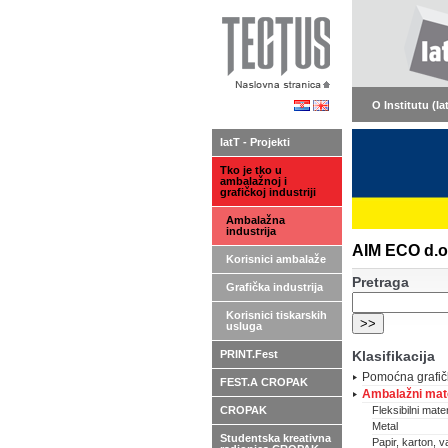
O Institutu (Ia
IatT - Projekti
Tko je tko u
ambalažnoj i
grafičkoj industriji
Ambalažna
industrija
AIM ECO d.o.o
Korisnici ambalaže
Pretraga
Grafička industrija
Korisnici tiskarskih
usluga
PRINT.Fest
Klasifikacija
Pomoćna grafič
FEST.A CROPAK
Ambalažni mate
CROPAK
Fleksibilni materi
Metal
Studentska kreativna
Papir, karton, va