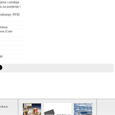
jeva i uređaja
ja za punjenje i
odiranje, RFID
rkflow)
ama (Color
ge
 d.o.o.