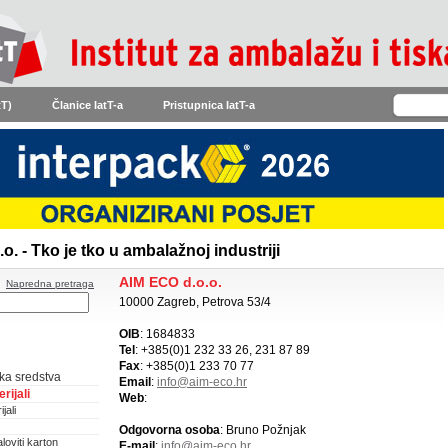
tT)
Članice IatT-a
Pristupnica IatT-a
. - Tko je tko u ambalažnoj industriji
AIM ECO d.o.o.
Napredna pretraga
10000 Zagreb, Petrova 53/4
OIB
: 1684833
Tel
: +385(0)1 232 33 26, 231 87 89
Fax
: +385(0)1 233 70 77
ka sredstva
Email
:
info@aim-eco.hr
rijali
Web
:
jali
Odgovorna osoba
: Bruno Požnjak
loviti karton
E-mail
:
info@aim-eco.hr