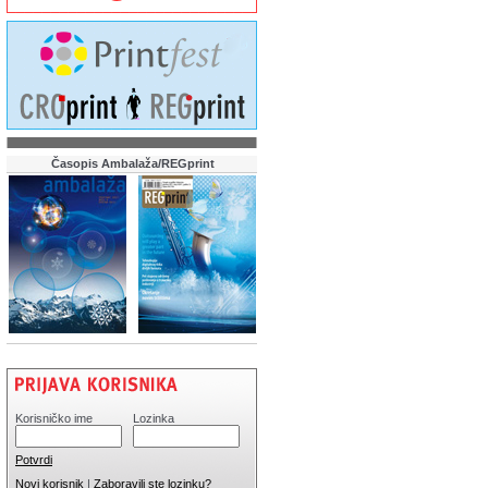
Časopis Ambalaža/REGprint
Korisničko ime
Lozinka
Potvrdi
Novi korisnik
|
Zaboravili ste lozinku?