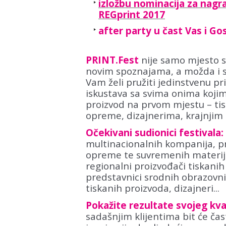
izložbu nominacija za nagr
REGprint 2017
after party u čast Vas i Go
PRINT.Fest
nije samo mjesto s
novim spoznajama, a možda i s
Vam želi pružiti jedinstvenu pr
iskustava sa svima onima kojima
proizvod na prvom mjestu – t
opreme, dizajnerima, krajnjim k
Očekivani sudionici festivala:
multinacionalnih kompanija, pr
opreme te suvremenih materijal
regionalni proizvođači tiskanih 
predstavnici srodnih obrazovnih 
tiskanih proizvoda, dizajneri...
Pokažite rezultate svojeg kva
sadašnjim klijentima bit će ča