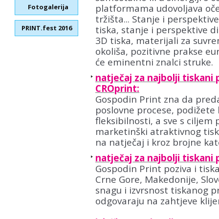
platformama udovoljava oč
Fotogalerija
tržišta... Stanje i perspekti
PRINT.fest 2016
tiska, stanje i perspektive 
3D tiska, materijali za suvrem
okoliša, pozitivne prakse eur
će eminentni znalci struke.
natječaj za najbolji tiskani
CROprint:
Gospodin Print zna da pred
poslovne procese, podižete kr
fleksibilnosti, a sve s ciljem
marketinški atraktivnog tis
na natječaj i
kroz brojne kat
natječaj za najbolji tiskani
Gospodin Print poziva i tisk
Crne Gore, Makedonije, Slove
snagu i izvrsnost tiskanog 
odgovaraju na zahtjeve klije