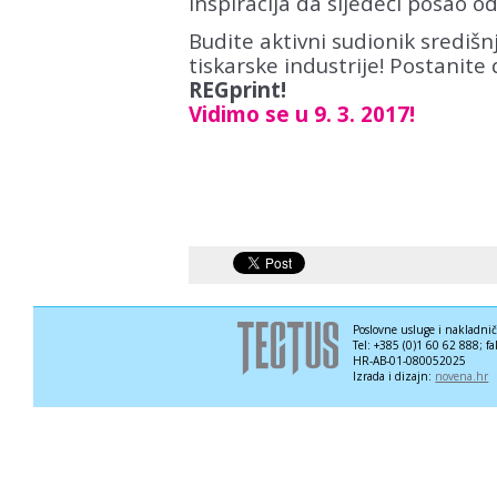
inspiracija da sljedeći posao o
Budite aktivni sudionik središ
tiskarske industrije! Postanite
REGprint!
Vidimo se u 9. 3. 2017!
Poslovne usluge i nakladni
Tel: +385 (0)1 60 62 888; f
HR-AB-01-080052025
Izrada i dizajn:
novena.hr