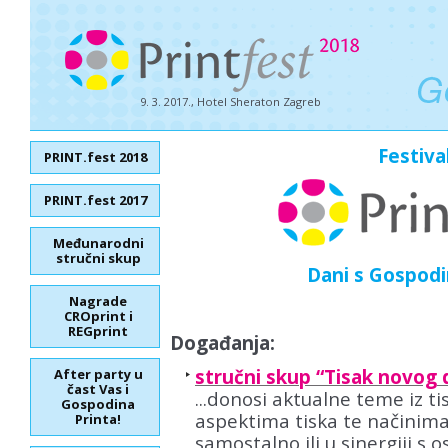
9. 3. 2017., Hotel Sheraton Zagreb
Festiva
PRINT.fest 2018
PRINT.fest 2017
Međunarodni
stručni skup
Dani s Gospod
Nagrade
CROprint i
REGprint
Događanja:
stručni skup “Tisak novog d
After party u
čast Vas i
...donosi aktualne teme iz ti
Gospodina
aspektima tiska te načinim
Printa!
samostalno ili u sinergiji s