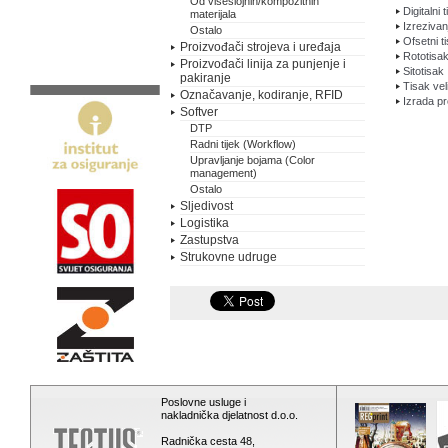
Od višeslojnih/kompozitnih
Digitalni 
materijala
Izrezivanj
Ostalo
Ofsetni t
Proizvođači strojeva i uređaja
Rototisa
Proizvođači linija za punjenje i
Sitotisak
pakiranje
Tisak vel
Označavanje, kodiranje, RFID
Izrada pr
Softver
DTP
Radni tijek (Workflow)
Upravljanje bojama (Color
management)
Ostalo
Sljedivost
Logistika
Zastupstva
Strukovne udruge
Poslovne usluge i
nakladnička djelatnost d.o.o.
Radnička cesta 48,