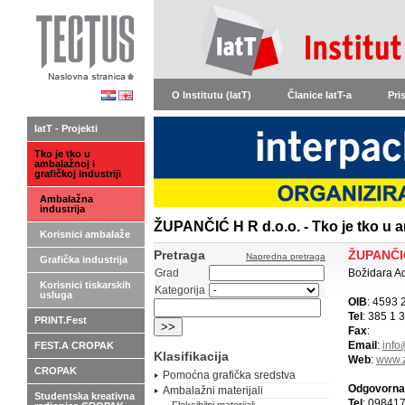
O Institutu (IatT)
Članice IatT-a
Pri
IatT - Projekti
Tko je tko u
ambalažnoj i
grafičkoj industriji
Ambalažna
industrija
ŽUPANČIĆ H R d.o.o. - Tko je tko u a
Korisnici ambalaže
Pretraga
ŽUPANČIĆ
Napredna pretraga
Grafička industrija
Grad
Božidara Ad
Korisnici tiskarskih
Kategorija
usluga
OIB
: 4593 
Tel
: 385 1 
PRINT.Fest
Fax
:
Email
:
info
FEST.A CROPAK
Klasifikacija
Web
:
www.z
CROPAK
Pomoćna grafička sredstva
Odgovorna
Ambalažni materijali
Studentska kreativna
Tel
: 09841