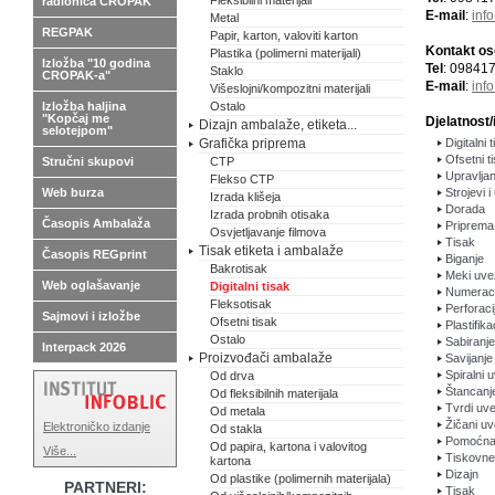
Fleksibilni materijali
radionica CROPAK
E-mail
:
inf
Metal
REGPAK
Papir, karton, valoviti karton
Kontakt o
Plastika (polimerni materijali)
Izložba "10 godina
Tel
: 09841
Staklo
CROPAK-a"
E-mail
:
inf
Višeslojni/kompozitni materijali
Izložba haljina
Ostalo
"Kopčaj me
Djelatnost/
Dizajn ambalaže, etiketa...
selotejpom"
Grafička priprema
Digitalni 
Ofsetni t
Stručni skupovi
CTP
Upravlja
Flekso CTP
Web burza
Strojevi i
Izrada klišeja
Dorada
Izrada probnih otisaka
Časopis Ambalaža
Priprema
Osvjetljavanje filmova
Tisak
Tisak etiketa i ambalaže
Časopis REGprint
Biganje
Bakrotisak
Meki uve
Web oglašavanje
Digitalni tisak
Numeraci
Fleksotisak
Perforaci
Sajmovi i izložbe
Ofsetni tisak
Plastifika
Ostalo
Sabiranj
Interpack 2026
Proizvođači ambalaže
Savijanje
Spiralni 
Od drva
Štancanj
Od fleksibilnih materijala
Tvrdi uv
Od metala
Žičani u
Elektroničko izdanje
Od stakla
Pomoćna 
Od papira, kartona i valovitog
Više...
Tiskovne
kartona
Dizajn
Od plastike (polimernih materijala)
PARTNERI:
Tisak