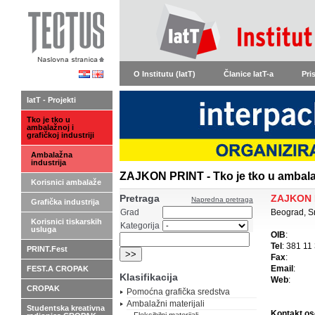
O Institutu (IatT)
Članice IatT-a
Pri
IatT - Projekti
Tko je tko u
ambalažnoj i
grafičkoj industriji
Ambalažna
industrija
ZAJKON PRINT - Tko je tko u ambalaž
Korisnici ambalaže
Pretraga
ZAJKON 
Napredna pretraga
Grafička industrija
Grad
Beograd, Sr
Korisnici tiskarskih
Kategorija
usluga
OIB
:
Tel
: 381 11
PRINT.Fest
Fax
:
Email
:
FEST.A CROPAK
Klasifikacija
Web
:
CROPAK
Pomoćna grafička sredstva
Ambalažni materijali
Studentska kreativna
Kontakt o