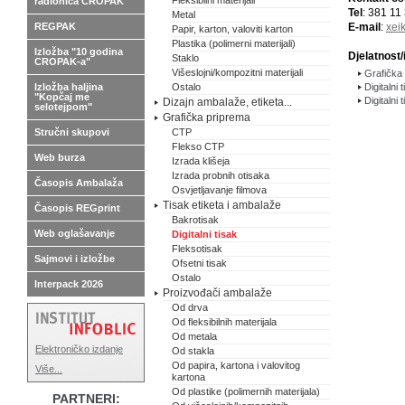
Fleksibilni materijali
radionica CROPAK
Tel
: 381 11
Metal
REGPAK
E-mail
:
xei
Papir, karton, valoviti karton
Plastika (polimerni materijali)
Izložba "10 godina
Djelatnost/
Staklo
CROPAK-a"
Višeslojni/kompozitni materijali
Grafička 
Izložba haljina
Ostalo
Digitalni 
"Kopčaj me
Digitalni 
Dizajn ambalaže, etiketa...
selotejpom"
Grafička priprema
Stručni skupovi
CTP
Flekso CTP
Web burza
Izrada klišeja
Izrada probnih otisaka
Časopis Ambalaža
Osvjetljavanje filmova
Tisak etiketa i ambalaže
Časopis REGprint
Bakrotisak
Web oglašavanje
Digitalni tisak
Fleksotisak
Sajmovi i izložbe
Ofsetni tisak
Ostalo
Interpack 2026
Proizvođači ambalaže
Od drva
Od fleksibilnih materijala
Od metala
Elektroničko izdanje
Od stakla
Od papira, kartona i valovitog
Više...
kartona
Od plastike (polimernih materijala)
PARTNERI: