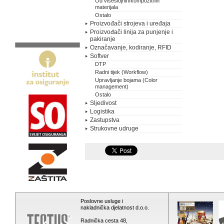
Od višeslojnih/kompozitnih
materijala
Ostalo
Proizvođači strojeva i uređaja
Proizvođači linija za punjenje i
pakiranje
Označavanje, kodiranje, RFID
Softver
DTP
Radni tijek (Workflow)
Upravljanje bojama (Color
management)
Ostalo
Sljedivost
Logistika
Zastupstva
Strukovne udruge
Poslovne usluge i
nakladnička djelatnost d.o.o.
Radnička cesta 48,