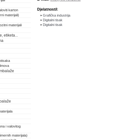
jali
Djelatnost/i
:
loviti karton
ni materijali)
Grafička industrija
Digitalni tisak
Digitalni tisak
zitni materijali
 etiketa...
ma
otisaka
filmova
 ambalaže
balaže
aterijala
na i valovitog
imernih materijala)