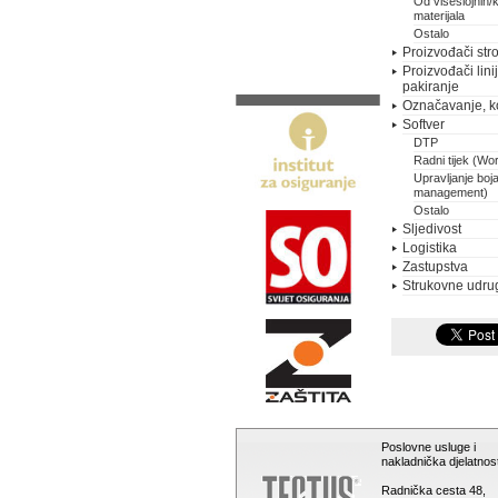
Od višeslojnih/
materijala
Ostalo
Proizvođači stro
Proizvođači lini
pakiranje
Označavanje, k
Softver
DTP
Radni tijek (Wo
Upravljanje boj
management)
Ostalo
Sljedivost
Logistika
Zastupstva
Strukovne udru
Poslovne usluge i
nakladnička djelatnost
Radnička cesta 48,