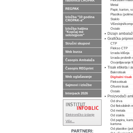
Fleksibilni materi
radionica CROPAK
Metal
REGPAK
Papir, karton, va
Plastika (polimer
Izložba "10 godina
Staklo
CROPAK-a"
Višeslojni/kompo
Izložba haljina
Ostalo
"Kopčaj me
Dizajn ambalaže,
selotejpom"
Grafička pripre
Stručni skupovi
CTP
Flekso CTP
Web burza
Izrada klišeja
Izrada probnih 
Časopis Ambalaža
Osvjetljavanje 
Tisak etiketa i
Časopis REGprint
Bakrotisak
Web oglašavanje
Digitalni tisak
Fleksotisak
Sajmovi i izložbe
Ofsetni tisak
Ostalo
Interpack 2026
Proizvođači am
Od drva
Od fleksibilnih m
Od metala
Elektroničko izdanje
Od stakla
Od papira, karto
Više...
kartona
Od plastike (pol
PARTNERI: