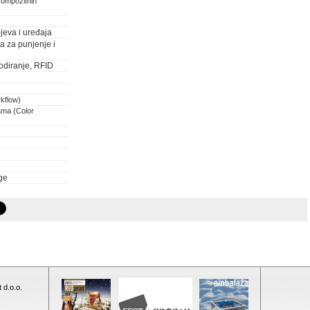
kompozitnih
jeva i uređaja
ja za punjenje i
odiranje, RFID
rkflow)
ama (Color
ge
 d.o.o.