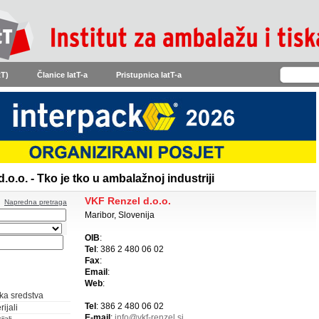
tT)
Članice IatT-a
Pristupnica IatT-a
o.o. - Tko je tko u ambalažnoj industriji
VKF Renzel d.o.o.
Napredna pretraga
Maribor, Slovenija
OIB
:
Tel
: 386 2 480 06 02
Fax
:
Email
:
Web
:
ka sredstva
Tel
: 386 2 480 06 02
ijali
E-mail
:
info@vkf-renzel.si