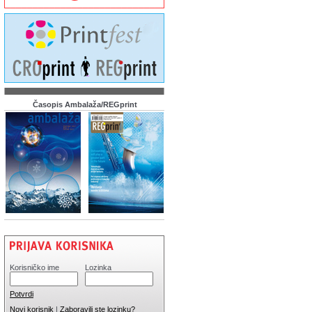
Časopis Ambalaža/REGprint
Korisničko ime
Lozinka
Potvrdi
Novi korisnik
|
Zaboravili ste lozinku?