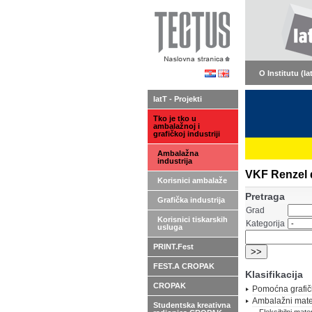
O Institutu (Ia
IatT - Projekti
Tko je tko u
ambalažnoj i
grafičkoj industriji
Ambalažna
industrija
VKF Renzel d.
Korisnici ambalaže
Pretraga
Grafička industrija
Grad
Korisnici tiskarskih
Kategorija
usluga
PRINT.Fest
FEST.A CROPAK
Klasifikacija
CROPAK
Pomoćna grafič
Ambalažni mater
Studentska kreativna