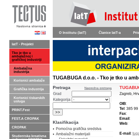
O Institutu (IatT)
Članice IatT-a
Pri
IatT - Projekti
Tko je tko u
ambalažnoj i
grafičkoj industriji
Ambalažna
industrija
TUGABUGA d.o.o. - Tko je tko u ambal
Korisnici ambalaže
Pretraga
TUGABUG
Napredna pretraga
Grafička industrija
Grad
Zagreb, Hr
Korisnici tiskarskih
Kategorija
usluga
OIB
:
Tel
: 385 99
PRINT.Fest
Fax
:
Email
:
FEST.A CROPAK
Klasifikacija
Web
:
CROPAK
Pomoćna grafička sredstva
E-mail
:
tug
Ambalažni materijali
Studentska kreativna