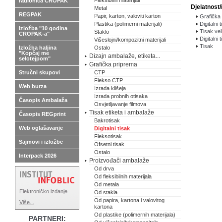
Fleksibilni materijali
radionica CROPAK
Djelatnost/
Metal
REGPAK
Papir, karton, valoviti karton
Grafička 
Plastika (polimerni materijali)
Digitalni 
Izložba "10 godina
Tisak vel
Staklo
CROPAK-a"
Digitalni 
Višeslojni/kompozitni materijali
Tisak
Izložba haljina
Ostalo
"Kopčaj me
Dizajn ambalaže, etiketa...
selotejpom"
Grafička priprema
Stručni skupovi
CTP
Flekso CTP
Web burza
Izrada klišeja
Izrada probnih otisaka
Časopis Ambalaža
Osvjetljavanje filmova
Tisak etiketa i ambalaže
Časopis REGprint
Bakrotisak
Web oglašavanje
Digitalni tisak
Fleksotisak
Sajmovi i izložbe
Ofsetni tisak
Ostalo
Interpack 2026
Proizvođači ambalaže
Od drva
Od fleksibilnih materijala
Od metala
Elektroničko izdanje
Od stakla
Od papira, kartona i valovitog
Više...
kartona
Od plastike (polimernih materijala)
PARTNERI: