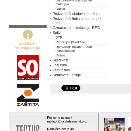
Od višeslojnih/kompozitnih
materijala
Ostalo
Proizvođači strojeva i uređaja
Proizvođači linija za punjenje i
pakiranje
Označavanje, kodiranje, RFID
Softver
DTP
Radni tijek (Workflow)
Upravljanje bojama (Color
management)
Ostalo
Sljedivost
Logistika
Zastupstva
Strukovne udruge
Poslovne usluge i
nakladnička djelatnost d.o.o.
Radnička cesta 48,