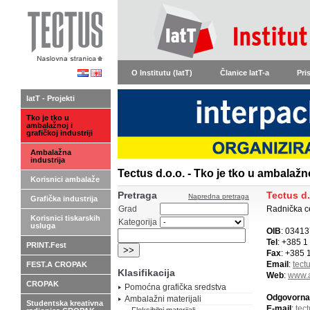
O Institutu (IatT)
Članice IatT-a
Pri
IatT - Projekti
Tko je tko u
ambalažnoj i
grafičkoj industriji
Ambalažna
industrija
Tectus d.o.o. - Tko je tko u ambalažno
Korisnici ambalaže
Pretraga
Tectus d.
Napredna pretraga
Grafička industrija
Grad
Radnička c
Korisnici tiskarskih
Kategorija
usluga
OIB
: 0341
Tel
: +385 1
PRINT.Fest
Fax
: +385 
Email
:
tect
FEST.A CROPAK
Klasifikacija
Web
:
www.
CROPAK
Pomoćna grafička sredstva
Odgovorna
Ambalažni materijali
Studentska kreativna
E-mail
:
tec