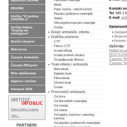
Fleksibilni materijali
radionica CROPAK
Metal
REGPAK
Kontakt o
Papir, karton, valoviti karton
Tel
: 385 1 
Plastika (polimerni materijali)
Izložba "10 godina
E-mail
:
amb
Staklo
CROPAK-a"
Višeslojni/kompozitni materijali
Djelatnost/
Izložba haljina
Ostalo
"Kopčaj me
Dizajn ambalaže, etiketa...
Zastupst
selotejpom"
Strukovn
Grafička priprema
Korisnici
Stručni skupovi
CTP
Flekso CTP
Opširnije:
Web burza
Institut za 
Izrada klišeja
FEST.A C
Izrada probnih otisaka
Časopis Ambalaža
Časopis "R
Osvjetljavanje filmova
Časopis "A
Tisak etiketa i ambalaže
Časopis REGprint
Bakrotisak
Web oglašavanje
Digitalni tisak
Fleksotisak
Sajmovi i izložbe
Ofsetni tisak
Ostalo
Interpack 2026
Proizvođači ambalaže
Od drva
Od fleksibilnih materijala
Od metala
Elektroničko izdanje
Od stakla
Od papira, kartona i valovitog
Više...
kartona
Od plastike (polimernih materijala)
PARTNERI: