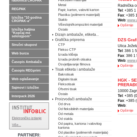
Fleksibilni materijali
radionica CROPAK
Metal
Radnička c
REGPAK
Papir, karton, valoviti karton
Tel
: +385 1
Plastika (polimerni materijali)
Fax
: +385 
Izložba "10 godina
Staklo
Web
:
www.
CROPAK-a"
Višeslojni/kompozitni materijali
Opširnije
Izložba haljina
Ostalo
"Kopčaj me
Dizajn ambalaže, etiketa...
selotejpom"
DZS Grafi
Grafička priprema
Stručni skupovi
CTP
Ulica Jože
Flekso CTP
Tel
: 386 1 
Web burza
Izrada klišeja
Fax
: 386 1
Izrada probnih otisaka
Web
:
www.g
Časopis Ambalaža
Osvjetljavanje filmova
Opširnije
Tisak etiketa i ambalaže
Časopis REGprint
Bakrotisak
Web oglašavanje
Digitalni tisak
HGK - S
Fleksotisak
PRERAÐI
Sajmovi i izložbe
Ofsetni tisak
10000 Zagr
Ostalo
Tel
: +385 (
Interpack 2026
Proizvođači ambalaže
Fax
: +385 
Od drva
Web
:
Od fleksibilnih materijala
Opširnije
Od metala
Elektroničko izdanje
Od stakla
Od papira, kartona i valovitog
Više...
kartona
Od plastike (polimernih materijala)
PARTNERI: