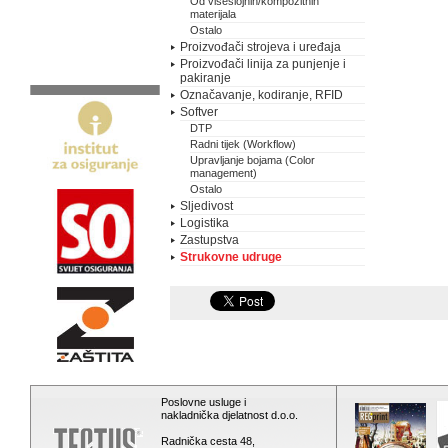
Od višeslojnih/kompozitnih
materijala
Ostalo
Proizvođači strojeva i uređaja
Proizvođači linija za punjenje i
pakiranje
Označavanje, kodiranje, RFID
Softver
DTP
Radni tijek (Workflow)
Upravljanje bojama (Color
management)
Ostalo
Sljedivost
Logistika
Zastupstva
Strukovne udruge
Poslovne usluge i
nakladnička djelatnost d.o.o.
Radnička cesta 48,