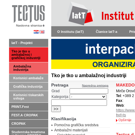
O Institutu (IatT)
Članice IatT-a
Pri
IatT - Projekti
Tko je tko u
ambalažnoj i
grafičkoj industriji
Ambalažna
industrija
Tko je tko u ambalažnoj industriji
Korisnici ambalaže
Pretraga
MAKEDON
Napredna pretraga
Grafička industrija
Grad
Mirče Orov
Korisnici tiskarskih
Tel
: +389 2
Kategorija
usluga
Fax
:
Web
:
PRINT.Fest
https://ww
fref=ts
FEST.A CROPAK
Klasifikacija
Opširnije
CROPAK
Pomoćna grafička sredstva
Ambalažni materijali
Studentska kreativna
Tectus d.