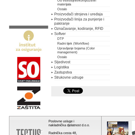
Od višeslojnih/kompozitnih
materijala
Ostalo
Proizvođači strojeva i uređaja
Proizvođači linija za punjenje i
pakiranje
Označavanje, kodiranje, RFID
Softver
DTP
Radni tijek (Workflow)
Upravljanje bojama (Color
management)
Ostalo
Sljedivost
Logistika
Zastupstva
Strukovne udruge
Poslovne usluge i
nakladnička djelatnost d.o.o.
Radnička cesta 48,