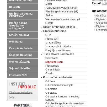
Fleksibilni materijali
radionica CROPAK
E-mail
:
opt
Metal
REGPAK
Papir, karton, valoviti karton
Djelatnost/
Plastika (polimerni materijali)
Izložba "10 godina
Staklo
Grafička 
CROPAK-a"
Višeslojni/kompozitni materijali
Digitalni 
Ofsetni t
Izložba haljina
Ostalo
"Kopčaj me
Digitalni 
Dizajn ambalaže, etiketa...
selotejpom"
Ofsetni t
Grafička priprema
Stručni skupovi
CTP
Flekso CTP
Web burza
Izrada klišeja
Izrada probnih otisaka
Časopis Ambalaža
Osvjetljavanje filmova
Tisak etiketa i ambalaže
Časopis REGprint
Bakrotisak
Web oglašavanje
Digitalni tisak
Fleksotisak
Sajmovi i izložbe
Ofsetni tisak
Ostalo
Interpack 2026
Proizvođači ambalaže
Od drva
Od fleksibilnih materijala
Od metala
Elektroničko izdanje
Od stakla
Od papira, kartona i valovitog
Više...
kartona
Od plastike (polimernih materijala)
PARTNERI: