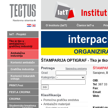
O Institutu (IatT)
Članice IatT-a
Pri
IatT - Projekti
Tko je tko u
ambalažnoj i
grafičkoj industriji
Ambalažna
industrija
ŠTAMPARIJA OPTIGRAF - Tko je tko u
Korisnici ambalaže
Pretraga
ŠTAMPAR
Napredna pretraga
Grafička industrija
Grad
Sarajevo, 
Korisnici tiskarskih
Kategorija
usluga
OIB
:
Tel
: 387 33
PRINT.Fest
Fax
:
Email
:
FEST.A CROPAK
Klasifikacija
Web
:
CROPAK
Pomoćna grafička sredstva
Ambalažni materijali
Studentska kreativna
Kontakt o