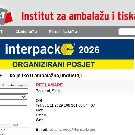
tT)
Članice IatT-a
Pristupnica IatT-a
Tko je tko u ambalažnoj industriji
RECLAMARE
Napredna pretraga
Beograd, Srbija
OIB
:
Tel
: 381 11 2629 108 381 63 844 67
Fax
:
Email
:
Web
:
ka sredstva
E-mail
:
reclamaredoo@hotmail.com
ijali