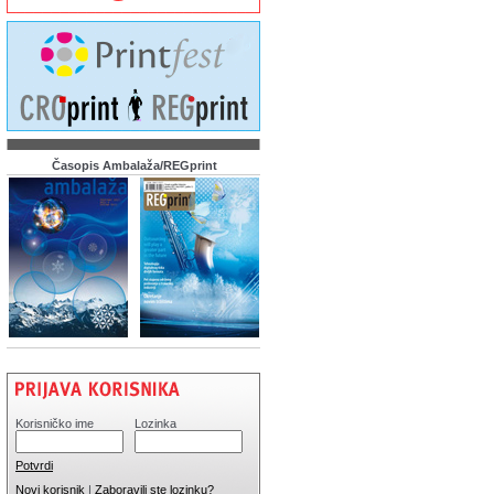
Časopis Ambalaža/REGprint
Korisničko ime
Lozinka
Potvrdi
Novi korisnik
|
Zaboravili ste lozinku?