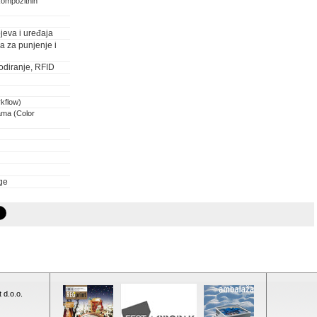
kompozitnih
jeva i uređaja
ja za punjenje i
odiranje, RFID
rkflow)
ama (Color
ge
 d.o.o.