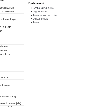
jali
Djelatnost/i
:
loviti karton
Grafička industrija
ni materijali)
Digitalni tisak
Tisak velikih formata
Digitalni tisak
zitni materijali
Tisak
 etiketa...
ma
otisaka
filmova
 ambalaže
balaže
aterijala
na i valovitog
imernih materijala)