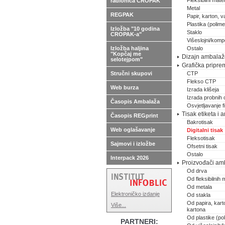
Fleksibilni materi
radionica CROPAK
Metal
REGPAK
Papir, karton, va
Plastika (polimer
Izložba "10 godina
Staklo
CROPAK-a"
Višeslojni/kompo
Izložba haljina
Ostalo
"Kopčaj me
Dizajn ambalaže,
selotejpom"
Grafička pripre
Stručni skupovi
CTP
Flekso CTP
Web burza
Izrada klišeja
Izrada probnih 
Časopis Ambalaža
Osvjetljavanje 
Tisak etiketa i
Časopis REGprint
Bakrotisak
Web oglašavanje
Digitalni tisak
Fleksotisak
Sajmovi i izložbe
Ofsetni tisak
Ostalo
Interpack 2026
Proizvođači am
Od drva
Od fleksibilnih m
Od metala
Elektroničko izdanje
Od stakla
Od papira, karto
Više...
kartona
Od plastike (pol
PARTNERI: