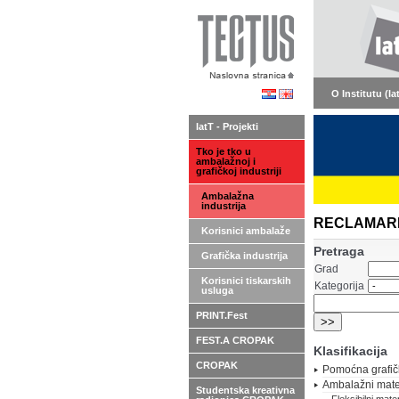
O Institutu (Ia
IatT - Projekti
Tko je tko u
ambalažnoj i
grafičkoj industriji
Ambalažna
industrija
RECLAMARE - 
Korisnici ambalaže
Pretraga
Grafička industrija
Grad
Korisnici tiskarskih
Kategorija
usluga
PRINT.Fest
FEST.A CROPAK
Klasifikacija
CROPAK
Pomoćna grafič
Ambalažni mater
Studentska kreativna