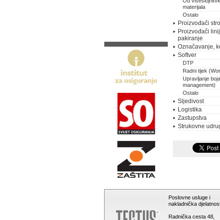
Od višeslojnih/
materijala
Ostalo
Proizvođači stro
Proizvođači lini
pakiranje
Označavanje, k
Softver
DTP
Radni tijek (Wo
Upravljanje boj
management)
Ostalo
Sljedivost
Logistika
Zastupstva
Strukovne udru
Poslovne usluge i
nakladnička djelatnost
Radnička cesta 48,