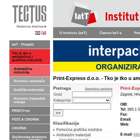
O Institutu (IatT)
Članice IatT-a
Pri
IatT - Projekti
Tko je tko u
ambalažnoj i
grafičkoj industriji
Ambalažna
industrija
Print-Express d.o.o. - Tko je tko u am
Korisnici ambalaže
Pretraga
Print-Exp
Napredna pretraga
Grafička industrija
Grad
Zagreb, Hr
Korisnici tiskarskih
Kategorija
usluga
OIB
:
Tel
: 385 1 
PRINT.Fest
Fax
:
Email
:
FEST.A CROPAK
Klasifikacija
Web
:
CROPAK
Pomoćna grafička sredstva
E-mail
:
inf
Ambalažni materijali
Studentska kreativna