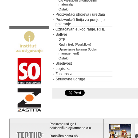
Od višeslojnih/kompozitnih
materijala
Ostalo
Proizvođači strojeva i uređaja
Proizvođači linija za punjenje i
pakiranje
Označavanje, kodiranje, RFID
Softver
DTP
Radni tijek (Workflow)
Upravljanje bojama (Color
management)
Ostalo
Sljedivost
Logistika
Zastupstva
Strukovne udruge
Poslovne usluge i
nakladnička djelatnost d.o.o.
Radnička cesta 48,