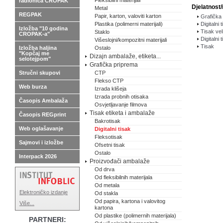
Fleksibilni materijali
radionica CROPAK
Djelatnost/
Metal
REGPAK
Papir, karton, valoviti karton
Grafička 
Plastika (polimerni materijali)
Digitalni 
Izložba "10 godina
Tisak vel
Staklo
CROPAK-a"
Digitalni 
Višeslojni/kompozitni materijali
Tisak
Izložba haljina
Ostalo
"Kopčaj me
Dizajn ambalaže, etiketa...
selotejpom"
Grafička priprema
Stručni skupovi
CTP
Flekso CTP
Web burza
Izrada klišeja
Izrada probnih otisaka
Časopis Ambalaža
Osvjetljavanje filmova
Tisak etiketa i ambalaže
Časopis REGprint
Bakrotisak
Web oglašavanje
Digitalni tisak
Fleksotisak
Sajmovi i izložbe
Ofsetni tisak
Ostalo
Interpack 2026
Proizvođači ambalaže
Od drva
Od fleksibilnih materijala
Od metala
Elektroničko izdanje
Od stakla
Od papira, kartona i valovitog
Više...
kartona
Od plastike (polimernih materijala)
PARTNERI: