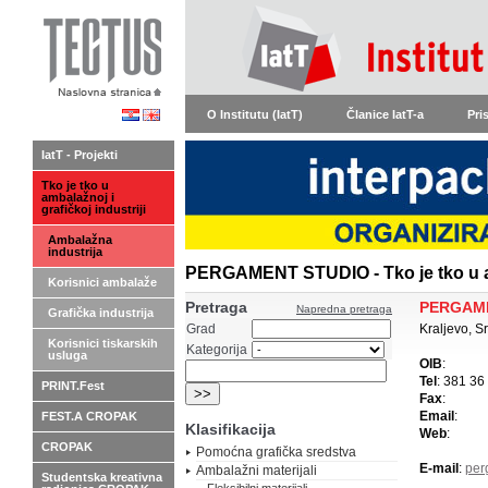
O Institutu (IatT)
Članice IatT-a
Pri
IatT - Projekti
Tko je tko u
ambalažnoj i
grafičkoj industriji
Ambalažna
industrija
PERGAMENT STUDIO - Tko je tko u am
Korisnici ambalaže
Pretraga
PERGAM
Napredna pretraga
Grafička industrija
Grad
Kraljevo, Sr
Korisnici tiskarskih
Kategorija
usluga
OIB
:
Tel
: 381 36
PRINT.Fest
Fax
:
Email
:
FEST.A CROPAK
Klasifikacija
Web
:
CROPAK
Pomoćna grafička sredstva
E-mail
:
per
Ambalažni materijali
Studentska kreativna