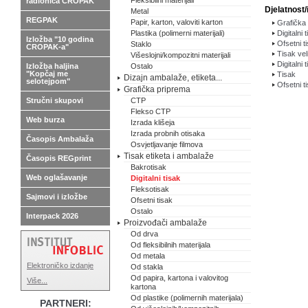
Fleksibilni materijali
radionica CROPAK
Djelatnost/
Metal
REGPAK
Papir, karton, valoviti karton
Grafička 
Plastika (polimerni materijali)
Digitalni 
Izložba "10 godina
Ofsetni t
Staklo
CROPAK-a"
Tisak vel
Višeslojni/kompozitni materijali
Digitalni 
Izložba haljina
Ostalo
"Kopčaj me
Tisak
Dizajn ambalaže, etiketa...
selotejpom"
Ofsetni t
Grafička priprema
Stručni skupovi
CTP
Flekso CTP
Web burza
Izrada klišeja
Izrada probnih otisaka
Časopis Ambalaža
Osvjetljavanje filmova
Tisak etiketa i ambalaže
Časopis REGprint
Bakrotisak
Web oglašavanje
Digitalni tisak
Fleksotisak
Sajmovi i izložbe
Ofsetni tisak
Ostalo
Interpack 2026
Proizvođači ambalaže
Od drva
Od fleksibilnih materijala
Od metala
Elektroničko izdanje
Od stakla
Od papira, kartona i valovitog
Više...
kartona
Od plastike (polimernih materijala)
PARTNERI: