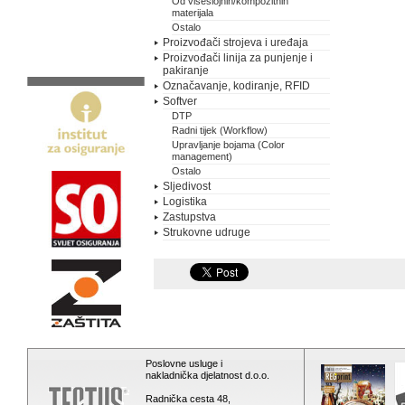
Od višeslojnih/kompozitnih
materijala
Ostalo
Proizvođači strojeva i uređaja
Proizvođači linija za punjenje i
pakiranje
Označavanje, kodiranje, RFID
Softver
DTP
Radni tijek (Workflow)
Upravljanje bojama (Color
management)
Ostalo
Sljedivost
Logistika
Zastupstva
Strukovne udruge
Poslovne usluge i
nakladnička djelatnost d.o.o.
Radnička cesta 48,