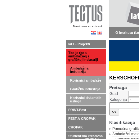
O Institutu (Ia
IatT - Projekti
Tko je tko u
ambalažnoj i
grafičkoj industriji
Ambalažna
industrija
KERSCHOFFSET
Korisnici ambalaže
Pretraga
Grafička industrija
Grad
Korisnici tiskarskih
Kategorija
usluga
PRINT.Fest
FEST.A CROPAK
Klasifikacija
CROPAK
Pomoćna grafič
Ambalažni mater
Studentska kreativna