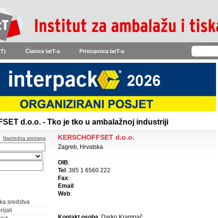
tT)
Članice IatT-a
Pristupnica IatT-a
 d.o.o. - Tko je tko u ambalažnoj industriji
KERSCHOFFSET d.o.o.
Napredna pretraga
Zagreb, Hrvatska
OIB
:
Tel
: 385 1 6560 222
Fax
:
Email
:
Web
:
ka sredstva
ijali
Kontakt osoba
: Darko Krampač