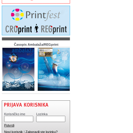
Časopis Ambalaža/REGprint
Korisničko ime
Lozinka
Potvrdi
Novi korisnik
|
Zaboravili ste lozinku?