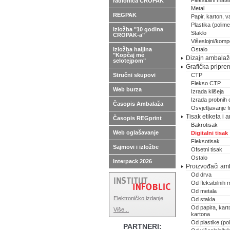
Fleksibilni materi
radionica CROPAK
Metal
REGPAK
Papir, karton, va
Plastika (polimer
Izložba "10 godina
Staklo
CROPAK-a"
Višeslojni/kompo
Izložba haljina
Ostalo
"Kopčaj me
Dizajn ambalaže,
selotejpom"
Grafička pripre
Stručni skupovi
CTP
Flekso CTP
Web burza
Izrada klišeja
Izrada probnih 
Časopis Ambalaža
Osvjetljavanje 
Tisak etiketa i
Časopis REGprint
Bakrotisak
Web oglašavanje
Digitalni tisak
Fleksotisak
Sajmovi i izložbe
Ofsetni tisak
Ostalo
Interpack 2026
Proizvođači am
Od drva
Od fleksibilnih m
Od metala
Elektroničko izdanje
Od stakla
Od papira, karto
Više...
kartona
Od plastike (pol
PARTNERI: