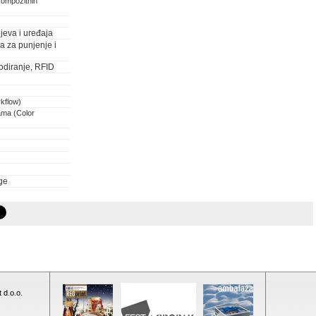
kompozitnih
jeva i uređaja
ja za punjenje i
odiranje, RFID
rkflow)
ama (Color
ge
 d.o.o.