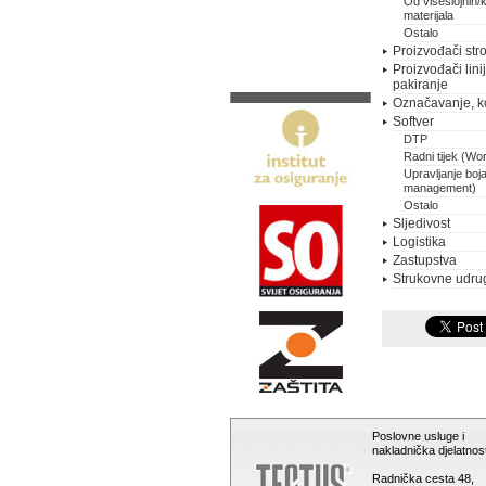
Od višeslojnih/
materijala
Ostalo
Proizvođači stro
Proizvođači lini
pakiranje
Označavanje, k
Softver
DTP
Radni tijek (Wo
Upravljanje boj
management)
Ostalo
Sljedivost
Logistika
Zastupstva
Strukovne udru
Poslovne usluge i
nakladnička djelatnost
Radnička cesta 48,