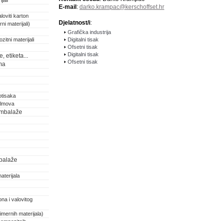
jali
E-mail
:
darko.krampac@kerschoffset.hr
loviti karton
Djelatnost/i
:
ni materijali)
Grafička industrija
zitni materijali
Digitalni tisak
Ofsetni tisak
Digitalni tisak
 etiketa...
Ofsetni tisak
ma
otisaka
filmova
 ambalaže
balaže
aterijala
na i valovitog
imernih materijala)