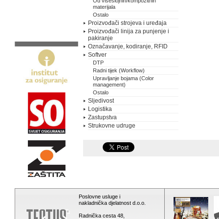
Od višeslojnih/kompozitnih
materijala
Ostalo
Proizvođači strojeva i uređaja
Proizvođači linija za punjenje i
pakiranje
Označavanje, kodiranje, RFID
Softver
DTP
Radni tijek (Workflow)
Upravljanje bojama (Color
management)
Ostalo
Sljedivost
Logistika
Zastupstva
Strukovne udruge
Poslovne usluge i
nakladnička djelatnost d.o.o.
Radnička cesta 48,