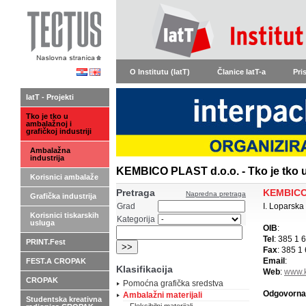
O Institutu (IatT)
Članice IatT-a
Pri
IatT - Projekti
Tko je tko u
ambalažnoj i
grafičkoj industriji
Ambalažna
industrija
KEMBICO PLAST d.o.o. - Tko je tko u
Korisnici ambalaže
Pretraga
KEMBICO
Napredna pretraga
Grafička industrija
Grad
I. Loparska
Korisnici tiskarskih
Kategorija
usluga
OIB
:
Tel
: 385 1 
PRINT.Fest
Fax
: 385 1
Email
:
FEST.A CROPAK
Klasifikacija
Web
:
www.k
CROPAK
Pomoćna grafička sredstva
Odgovorna
Ambalažni materijali
Studentska kreativna