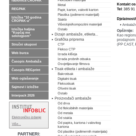
Fleksibilni materijali
radionica CROPAK
Kontakt o
Metal
REGPAK
Tel
: 385 91
Papir, karton, valoviti karton
Plastika (polimerni materijali)
Izložba "10 godina
Djelatnost/
Staklo
CROPAK-a"
Višeslojni/kompozitni materijali
Ambalažni
Izložba haljina
Ostalo
Opširnije:
"Kopčaj me
Dizajn ambalaže, etiketa...
Kao regiona
selotejpom"
Grafička priprema
prodajnom p
(PP CAST, 
Stručni skupovi
CTP
Flekso CTP
Web burza
Izrada klišeja
Izrada probnih otisaka
Časopis Ambalaža
Osvjetljavanje filmova
Tisak etiketa i ambalaže
Časopis REGprint
Bakrotisak
Web oglašavanje
Digitalni tisak
Fleksotisak
Sajmovi i izložbe
Ofsetni tisak
Ostalo
Interpack 2026
Proizvođači ambalaže
Od drva
Od fleksibilnih materijala
Od metala
Elektroničko izdanje
Od stakla
Od papira, kartona i valovitog
Više...
kartona
Od plastike (polimernih materijala)
PARTNERI: