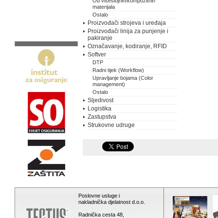
Od višeslojnih/kompozitnih
materijala
Ostalo
Proizvođači strojeva i uređaja
Proizvođači linija za punjenje i
pakiranje
Označavanje, kodiranje, RFID
Softver
DTP
Radni tijek (Workflow)
Upravljanje bojama (Color
management)
Ostalo
Sljedivost
Logistika
Zastupstva
Strukovne udruge
Poslovne usluge i
nakladnička djelatnost d.o.o.
Radnička cesta 48,