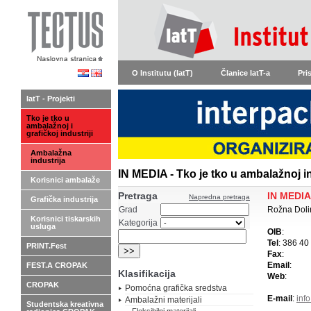
O Institutu (IatT)
Članice IatT-a
Pri
IatT - Projekti
Tko je tko u
ambalažnoj i
grafičkoj industriji
Ambalažna
industrija
IN MEDIA - Tko je tko u ambalažnoj in
Korisnici ambalaže
Pretraga
IN MEDIA
Napredna pretraga
Grafička industrija
Grad
Rožna Dolin
Korisnici tiskarskih
Kategorija
usluga
OIB
:
Tel
: 386 40
PRINT.Fest
Fax
:
Email
:
FEST.A CROPAK
Klasifikacija
Web
:
CROPAK
Pomoćna grafička sredstva
E-mail
:
inf
Ambalažni materijali
Studentska kreativna