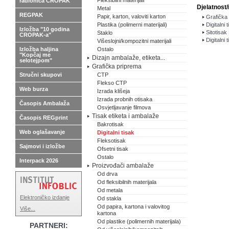
Fleksibilni materijali
radionica CROPAK
Djelatnost/
Metal
REGPAK
Papir, karton, valoviti karton
Grafička 
Plastika (polimerni materijali)
Digitalni 
Izložba "10 godina
Sitotisak
Staklo
CROPAK-a"
Digitalni 
Višeslojni/kompozitni materijali
Izložba haljina
Ostalo
"Kopčaj me
Dizajn ambalaže, etiketa...
selotejpom"
Grafička priprema
Stručni skupovi
CTP
Flekso CTP
Web burza
Izrada klišeja
Izrada probnih otisaka
Časopis Ambalaža
Osvjetljavanje filmova
Tisak etiketa i ambalaže
Časopis REGprint
Bakrotisak
Web oglašavanje
Digitalni tisak
Fleksotisak
Sajmovi i izložbe
Ofsetni tisak
Ostalo
Interpack 2026
Proizvođači ambalaže
Od drva
Od fleksibilnih materijala
Od metala
Elektroničko izdanje
Od stakla
Od papira, kartona i valovitog
Više...
kartona
Od plastike (polimernih materijala)
PARTNERI: