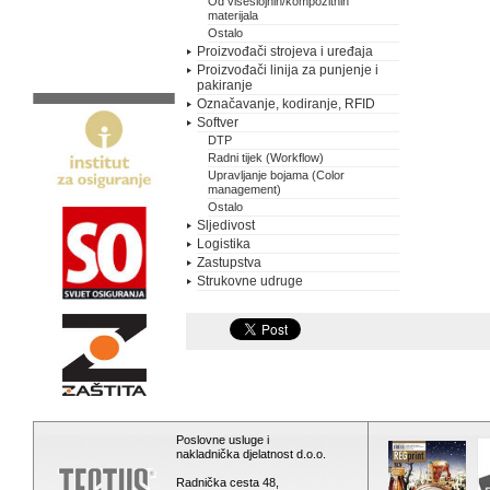
Od višeslojnih/kompozitnih
materijala
Ostalo
Proizvođači strojeva i uređaja
Proizvođači linija za punjenje i
pakiranje
Označavanje, kodiranje, RFID
Softver
DTP
Radni tijek (Workflow)
Upravljanje bojama (Color
management)
Ostalo
Sljedivost
Logistika
Zastupstva
Strukovne udruge
Poslovne usluge i
nakladnička djelatnost d.o.o.
Radnička cesta 48,