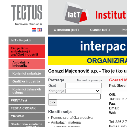
O Institutu (IatT)
Članice IatT-a
Pri
IatT - Projekti
Tko je tko u
ambalažnoj i
grafičkoj industriji
Ambalažna
industrija
Gorazd Majcenovič s.p. - Tko je tko u
Korisnici ambalaže
Pretraga
Gorazd M
Napredna pretraga
Grafička industrija
Grad
Ptuj, Sloven
Korisnici tiskarskih
Kategorija
usluga
OIB
:
Tel
: 386 2 
PRINT.Fest
Fax
:
Email
:
FEST.A CROPAK
Klasifikacija
Web
:
CROPAK
Pomoćna grafička sredstva
Tel
: 386 2 
Ambalažni materijali
Studentska kreativna
E-mail
:
inf