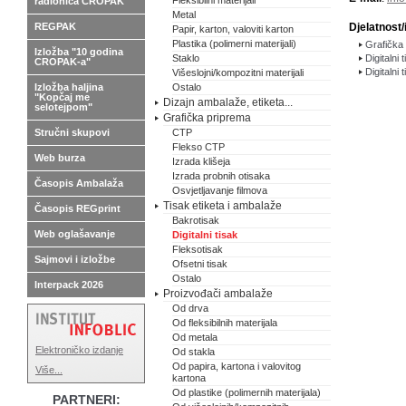
Fleksibilni materijali
radionica CROPAK
Metal
REGPAK
Djelatnost/
Papir, karton, valoviti karton
Plastika (polimerni materijali)
Grafička 
Izložba "10 godina
Staklo
Digitalni 
CROPAK-a"
Digitalni 
Višeslojni/kompozitni materijali
Izložba haljina
Ostalo
"Kopčaj me
Dizajn ambalaže, etiketa...
selotejpom"
Grafička priprema
Stručni skupovi
CTP
Flekso CTP
Web burza
Izrada klišeja
Izrada probnih otisaka
Časopis Ambalaža
Osvjetljavanje filmova
Tisak etiketa i ambalaže
Časopis REGprint
Bakrotisak
Web oglašavanje
Digitalni tisak
Fleksotisak
Sajmovi i izložbe
Ofsetni tisak
Ostalo
Interpack 2026
Proizvođači ambalaže
Od drva
Od fleksibilnih materijala
Od metala
Elektroničko izdanje
Od stakla
Od papira, kartona i valovitog
Više...
kartona
Od plastike (polimernih materijala)
PARTNERI: