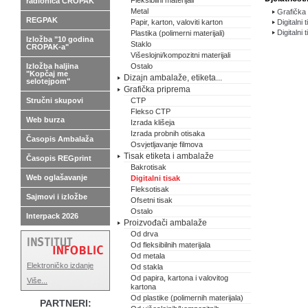
Fleksibilni materijali
radionica CROPAK
Metal
Grafička 
REGPAK
Papir, karton, valoviti karton
Digitalni 
Digitalni 
Plastika (polimerni materijali)
Izložba "10 godina
Staklo
CROPAK-a"
Višeslojni/kompozitni materijali
Izložba haljina
Ostalo
"Kopčaj me
Dizajn ambalaže, etiketa...
selotejpom"
Grafička priprema
Stručni skupovi
CTP
Flekso CTP
Web burza
Izrada klišeja
Izrada probnih otisaka
Časopis Ambalaža
Osvjetljavanje filmova
Tisak etiketa i ambalaže
Časopis REGprint
Bakrotisak
Web oglašavanje
Digitalni tisak
Fleksotisak
Sajmovi i izložbe
Ofsetni tisak
Ostalo
Interpack 2026
Proizvođači ambalaže
Od drva
Od fleksibilnih materijala
Od metala
Elektroničko izdanje
Od stakla
Od papira, kartona i valovitog
Više...
kartona
Od plastike (polimernih materijala)
PARTNERI: