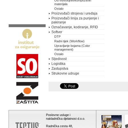
Od višeslojnih/kompozitnih
materijala
Ostalo
Proizvođači strojeva i uređaja
Proizvođači linija za punjenje i
pakiranje
Označavanje, kodiranje, RFID
Softver
DTP
Radni tijek (Workflow)
Upravljanje bojama (Color
management)
Ostalo
Sljedivost
Logistika
Zastupstva
Strukovne udruge
Poslovne usluge i
nakladnička djelatnost d.o.o.
Radnička cesta 48,