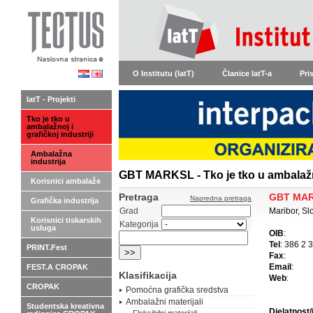
O Institutu (IatT)
Članice IatT-a
Pri
IatT - Projekti
Tko je tko u
ambalažnoj i
grafičkoj industriji
Ambalažna
industrija
GBT MARKSL - Tko je tko u ambalažno
Korisnici ambalaže
Pretraga
GBT MA
Napredna pretraga
Grafička industrija
Grad
Maribor, Sl
Korisnici tiskarskih
Kategorija
usluga
OIB
:
Tel
: 386 2 
PRINT.Fest
Fax
:
Email
:
FEST.A CROPAK
Klasifikacija
Web
:
CROPAK
Pomoćna grafička sredstva
Ambalažni materijali
Studentska kreativna
Djelatnost/