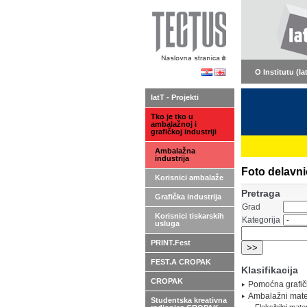
O Institutu (Ia
IatT - Projekti
Tko je tko u
ambalažnoj i
grafičkoj industriji
Ambalažna
industrija
Foto delavnic
Korisnici ambalaže
Pretraga
Grafička industrija
Grad
Korisnici tiskarskih
Kategorija
usluga
PRINT.Fest
FEST.A CROPAK
Klasifikacija
CROPAK
Pomoćna grafič
Ambalažni mater
Studentska kreativna