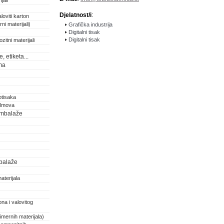
jali
Djelatnost/i
:
loviti karton
ni materijali)
Grafička industrija
Digitalni tisak
Digitalni tisak
zitni materijali
 etiketa...
ma
otisaka
filmova
 ambalaže
balaže
aterijala
na i valovitog
imernih materijala)