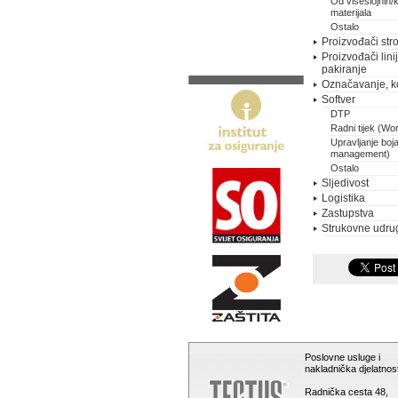
Od višeslojnih/
materijala
Ostalo
Proizvođači stro
Proizvođači lini
pakiranje
Označavanje, k
Softver
DTP
Radni tijek (Wo
Upravljanje boj
management)
Ostalo
Sljedivost
Logistika
Zastupstva
Strukovne udru
Poslovne usluge i
nakladnička djelatnost
Radnička cesta 48,