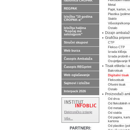
Fleksibilni materi
radionica CROPAK
Metal
REGPAK
Papir, karton, va
Plastika (polimer
Izložba "10 godina
Staklo
CROPAK-a"
Višeslojni/kompo
Izložba haljina
Ostalo
"Kopčaj me
Dizajn ambalaže,
selotejpom"
Grafička pripre
Stručni skupovi
CTP
Flekso CTP
Web burza
Izrada klišeja
Izrada probnih 
Časopis Ambalaža
Osvjetljavanje 
Tisak etiketa i
Časopis REGprint
Bakrotisak
Web oglašavanje
Digitalni tisak
Fleksotisak
Sajmovi i izložbe
Ofsetni tisak
Ostalo
Interpack 2026
Proizvođači am
Od drva
Od fleksibilnih m
Od metala
Elektroničko izdanje
Od stakla
Od papira, karto
Više...
kartona
Od plastike (pol
PARTNERI: