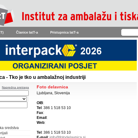
tT)
Članice IatT-a
Pristupnica IatT-a
a - Tko je tko u ambalažnoj industriji
Foto delavnica
Napredna pretraga
Ljubljana, Slovenija
OIB
:
Tel
: 386 1 518 53 10
Fax
:
Email
:
Web
:
ka sredstva
Tel
: 386 1 518 53 10
ijali
E-mail
:
info@fotodelavnica.si