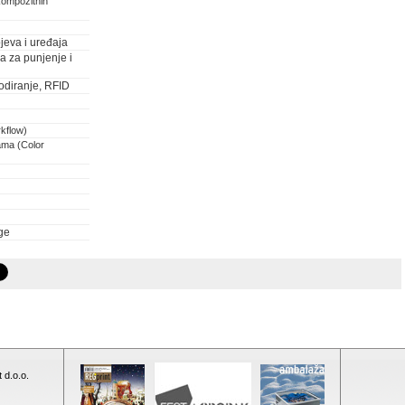
kompozitnih
jeva i uređaja
ja za punjenje i
odiranje, RFID
rkflow)
ama (Color
ge
 d.o.o.