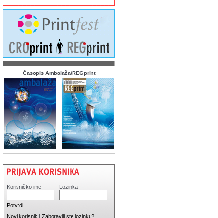
Časopis Ambalaža/REGprint
Korisničko ime
Lozinka
Potvrdi
Novi korisnik
|
Zaboravili ste lozinku?