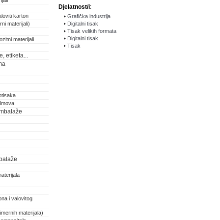
jali
Djelatnost/i
:
loviti karton
Grafička industrija
ni materijali)
Digitalni tisak
Tisak velikih formata
Digitalni tisak
zitni materijali
Tisak
 etiketa...
ma
otisaka
filmova
 ambalaže
balaže
aterijala
na i valovitog
imernih materijala)