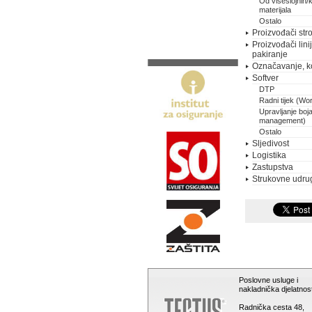
Od višeslojnih/
materijala
Ostalo
Proizvođači stro
Proizvođači lini
pakiranje
Označavanje, k
Softver
DTP
Radni tijek (Wo
Upravljanje boj
management)
Ostalo
Sljedivost
Logistika
Zastupstva
Strukovne udru
Poslovne usluge i
nakladnička djelatnost
Radnička cesta 48,