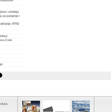
kompozitnih
jeva i uređaja
ja za punjenje i
odiranje, RFID
rkflow)
ama (Color
ge
 d.o.o.