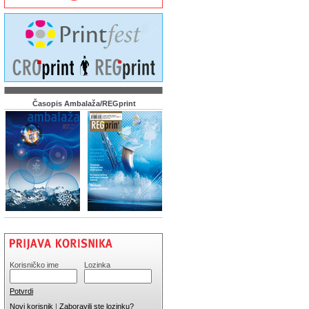
Časopis Ambalaža/REGprint
Korisničko ime
Lozinka
Potvrdi
Novi korisnik
|
Zaboravili ste lozinku?