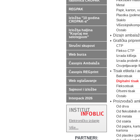
Fleksibilni materi
radionica CROPAK
Metal
REGPAK
Papir, karton, va
Plastika (polimer
Izložba "10 godina
Staklo
CROPAK-a"
Višeslojni/kompo
Izložba haljina
Ostalo
"Kopčaj me
Dizajn ambalaže,
selotejpom"
Grafička pripre
Stručni skupovi
CTP
Flekso CTP
Web burza
Izrada klišeja
Izrada probnih 
Časopis Ambalaža
Osvjetljavanje 
Tisak etiketa i
Časopis REGprint
Bakrotisak
Web oglašavanje
Digitalni tisak
Fleksotisak
Sajmovi i izložbe
Ofsetni tisak
Ostalo
Interpack 2026
Proizvođači am
Od drva
Od fleksibilnih m
Od metala
Elektroničko izdanje
Od stakla
Od papira, karto
Više...
kartona
Od plastike (pol
PARTNERI: