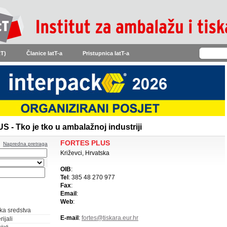
tT)
Članice IatT-a
Pristupnica IatT-a
- Tko je tko u ambalažnoj industriji
FORTES PLUS
Napredna pretraga
Križevci, Hrvatska
OIB
:
Tel
: 385 48 270 977
Fax
:
Email
:
Web
:
ka sredstva
E-mail
:
fortes@tiskara.eur.hr
ijali