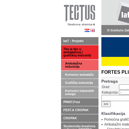
O Institutu (Ia
IatT - Projekti
Tko je tko u
ambalažnoj i
grafičkoj industriji
Ambalažna
industrija
FORTES PLUS 
Korisnici ambalaže
Pretraga
Grafička industrija
Grad
Korisnici tiskarskih
Kategorija
usluga
PRINT.Fest
FEST.A CROPAK
Klasifikacija
CROPAK
Pomoćna grafič
Ambalažni mater
Studentska kreativna