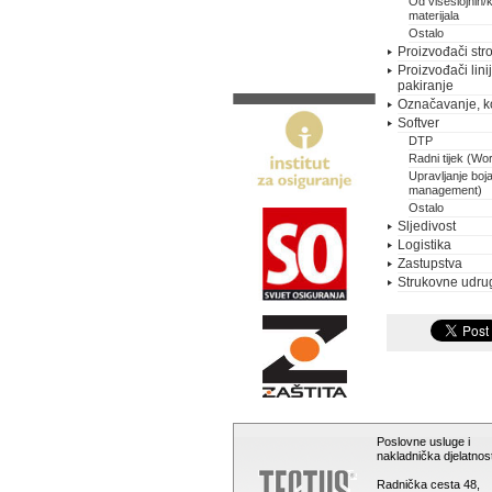
Od višeslojnih/
materijala
Ostalo
Proizvođači stro
Proizvođači lini
pakiranje
Označavanje, k
Softver
DTP
Radni tijek (Wo
Upravljanje boj
management)
Ostalo
Sljedivost
Logistika
Zastupstva
Strukovne udru
Poslovne usluge i
nakladnička djelatnost
Radnička cesta 48,