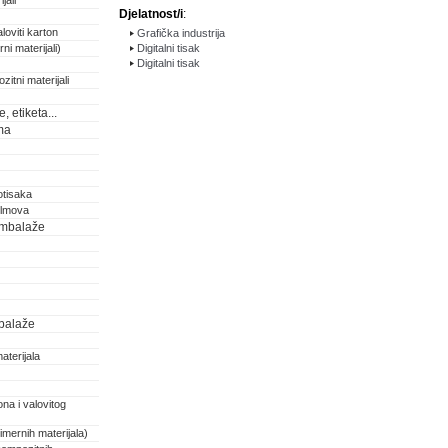
jali
Djelatnost/i
:
loviti karton
Grafička industrija
ni materijali)
Digitalni tisak
Digitalni tisak
zitni materijali
 etiketa...
ma
otisaka
filmova
 ambalaže
balaže
aterijala
na i valovitog
imernih materijala)