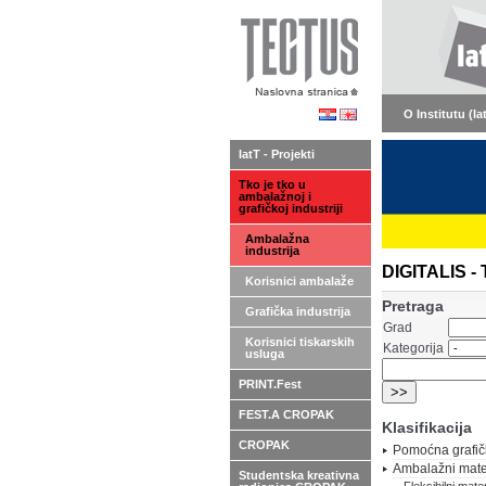
O Institutu (Ia
IatT - Projekti
Tko je tko u
ambalažnoj i
grafičkoj industriji
Ambalažna
industrija
DIGITALIS - 
Korisnici ambalaže
Pretraga
Grafička industrija
Grad
Korisnici tiskarskih
Kategorija
usluga
PRINT.Fest
FEST.A CROPAK
Klasifikacija
CROPAK
Pomoćna grafič
Ambalažni mater
Studentska kreativna