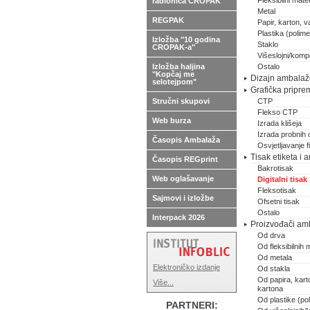
Fleksibilni materi
radionica CROPAK
Metal
REGPAK
Papir, karton, va
Plastika (polimer
Izložba "10 godina
Staklo
CROPAK-a"
Višeslojni/kompo
Izložba haljina
Ostalo
"Kopčaj me
Dizajn ambalaže,
selotejpom"
Grafička pripre
Stručni skupovi
CTP
Flekso CTP
Web burza
Izrada klišeja
Izrada probnih 
Časopis Ambalaža
Osvjetljavanje 
Tisak etiketa i
Časopis REGprint
Bakrotisak
Web oglašavanje
Digitalni tisak
Fleksotisak
Sajmovi i izložbe
Ofsetni tisak
Ostalo
Interpack 2026
Proizvođači am
Od drva
Od fleksibilnih m
Od metala
Elektroničko izdanje
Od stakla
Od papira, karto
Više...
kartona
Od plastike (pol
PARTNERI: