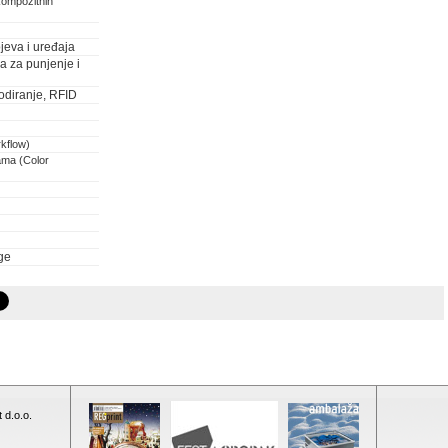
kompozitnih
jeva i uređaja
ja za punjenje i
odiranje, RFID
rkflow)
ama (Color
ge
 d.o.o.