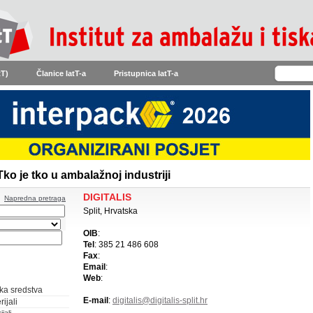
tT)
Članice IatT-a
Pristupnica IatT-a
Tko je tko u ambalažnoj industriji
DIGITALIS
Napredna pretraga
Split, Hrvatska
OIB
:
Tel
: 385 21 486 608
Fax
:
Email
:
Web
:
ka sredstva
E-mail
:
digitalis@digitalis-split.hr
ijali