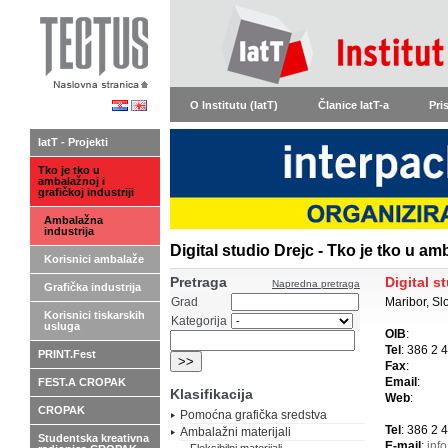
O Institutu (IatT)
Članice IatT-a
Pri
IatT - Projekti
Tko je tko u
ambalažnoj i
grafičkoj industriji
Ambalažna
industrija
Digital studio Drejc - Tko je tko u amb
Korisnici ambalaže
Pretraga
Digital s
Napredna pretraga
Grafička industrija
Grad
Maribor, Sl
Korisnici tiskarskih
Kategorija
usluga
OIB
:
Tel
: 386 2 
PRINT.Fest
Fax
:
Email
:
FEST.A CROPAK
Klasifikacija
Web
:
CROPAK
Pomoćna grafička sredstva
Tel
: 386 2 
Ambalažni materijali
Studentska kreativna
E-mail
:
info