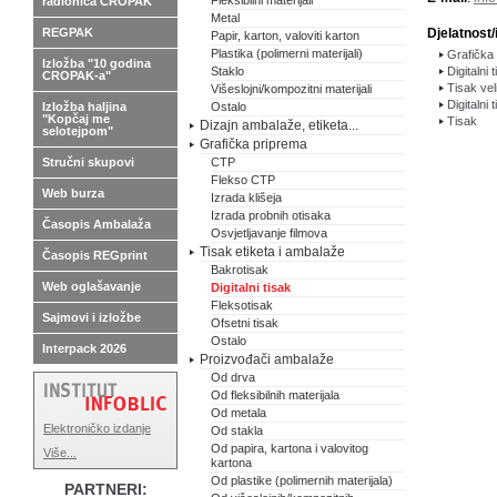
Fleksibilni materijali
radionica CROPAK
Metal
REGPAK
Djelatnost/
Papir, karton, valoviti karton
Plastika (polimerni materijali)
Grafička 
Izložba "10 godina
Staklo
Digitalni 
CROPAK-a"
Tisak vel
Višeslojni/kompozitni materijali
Digitalni 
Izložba haljina
Ostalo
"Kopčaj me
Tisak
Dizajn ambalaže, etiketa...
selotejpom"
Grafička priprema
Stručni skupovi
CTP
Flekso CTP
Web burza
Izrada klišeja
Izrada probnih otisaka
Časopis Ambalaža
Osvjetljavanje filmova
Tisak etiketa i ambalaže
Časopis REGprint
Bakrotisak
Web oglašavanje
Digitalni tisak
Fleksotisak
Sajmovi i izložbe
Ofsetni tisak
Ostalo
Interpack 2026
Proizvođači ambalaže
Od drva
Od fleksibilnih materijala
Od metala
Elektroničko izdanje
Od stakla
Od papira, kartona i valovitog
Više...
kartona
Od plastike (polimernih materijala)
PARTNERI: