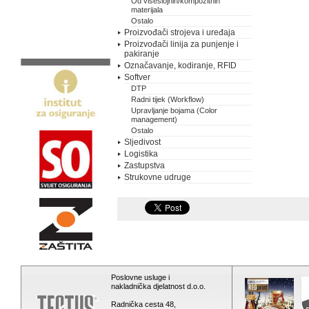
Od višeslojnih/kompozitnih
materijala
Ostalo
Proizvođači strojeva i uređaja
Proizvođači linija za punjenje i
pakiranje
Označavanje, kodiranje, RFID
Softver
DTP
Radni tijek (Workflow)
Upravljanje bojama (Color
management)
Ostalo
Sljedivost
Logistika
Zastupstva
Strukovne udruge
Poslovne usluge i
nakladnička djelatnost d.o.o.
Radnička cesta 48,