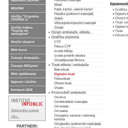
Fleksibilni materijali
radionica CROPAK
Djelatnost/
Metal
REGPAK
Papir, karton, valoviti karton
Grafička 
Plastika (polimerni materijali)
Digitalni 
Izložba "10 godina
Ofsetni t
Staklo
CROPAK-a"
Tisak vel
Višeslojni/kompozitni materijali
Digitalni 
Izložba haljina
Ostalo
"Kopčaj me
Tisak
Dizajn ambalaže, etiketa...
selotejpom"
Ofsetni t
Grafička priprema
Stručni skupovi
CTP
Flekso CTP
Web burza
Izrada klišeja
Izrada probnih otisaka
Časopis Ambalaža
Osvjetljavanje filmova
Tisak etiketa i ambalaže
Časopis REGprint
Bakrotisak
Web oglašavanje
Digitalni tisak
Fleksotisak
Sajmovi i izložbe
Ofsetni tisak
Ostalo
Interpack 2026
Proizvođači ambalaže
Od drva
Od fleksibilnih materijala
Od metala
Elektroničko izdanje
Od stakla
Od papira, kartona i valovitog
Više...
kartona
Od plastike (polimernih materijala)
PARTNERI: