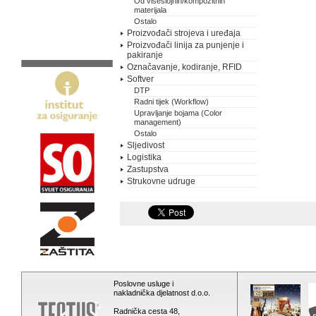
Od višeslojnih/kompozitnih
materijala
Ostalo
Proizvođači strojeva i uređaja
Proizvođači linija za punjenje i
pakiranje
Označavanje, kodiranje, RFID
Softver
DTP
Radni tijek (Workflow)
Upravljanje bojama (Color
management)
Ostalo
Sljedivost
Logistika
Zastupstva
Strukovne udruge
Poslovne usluge i
nakladnička djelatnost d.o.o.
Radnička cesta 48,