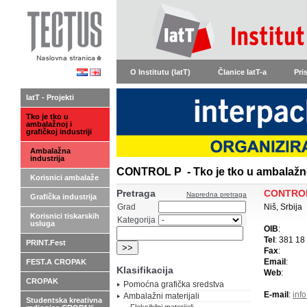
O Institutu (IatT)
Članice IatT-a
Pri
IatT - Projekti
Tko je tko u
ambalažnoj i
grafičkoj industriji
Ambalažna
industrija
CONTROL P - Tko je tko u ambalažnoj
Korisnici ambalaže
Pretraga
CONTRO
Napredna pretraga
Grafička industrija
Grad
Niš, Srbija
Korisnici tiskarskih
Kategorija
usluga
OIB
:
Tel
: 381 18
PRINT.Fest
Fax
:
Email
:
FEST.A CROPAK
Klasifikacija
Web
:
CROPAK
Pomoćna grafička sredstva
E-mail
:
inf
Ambalažni materijali
Studentska kreativna