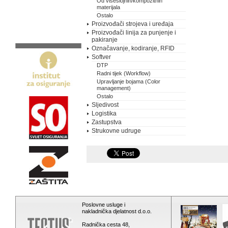
Od višeslojnih/kompozitnih
materijala
Ostalo
Proizvođači strojeva i uređaja
Proizvođači linija za punjenje i
pakiranje
Označavanje, kodiranje, RFID
Softver
DTP
Radni tijek (Workflow)
Upravljanje bojama (Color
management)
Ostalo
Sljedivost
Logistika
Zastupstva
Strukovne udruge
Poslovne usluge i
nakladnička djelatnost d.o.o.
Radnička cesta 48,