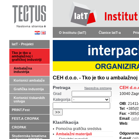
O Institutu (IatT)
Članice IatT-a
Pri
IatT - Projekti
Tko je tko u
ambalažnoj i
grafičkoj industriji
Ambalažna
industrija
CEH d.o.o. - Tko je tko u ambalažnoj i
Korisnici ambalaže
Pretraga
CEH d.o.
Napredna pretraga
Grafička industrija
Grad
10040 Zagr
Korisnici tiskarskih
Kategorija
usluga
OIB
: 2141
Tel
: +385(
PRINT.Fest
Fax
: +385(
Email
:
ceh
FEST.A CROPAK
Klasifikacija
Web
:
CROPAK
Pomoćna grafička sredstva
Odgovorna
Ambalažni materijali
Studentska kreativna
E-mail
:
ceh