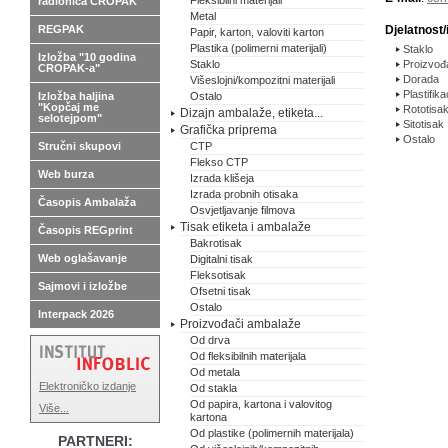
Fleksibilni materijali
radionica CROPAK
Metal
REGPAK
Djelatnost/
Papir, karton, valoviti karton
Plastika (polimerni materijali)
Staklo
Izložba "10 godina
Staklo
Proizvođa
CROPAK-a"
Dorada
Višeslojni/kompozitni materijali
Plastifika
Izložba haljina
Ostalo
"Kopčaj me
Rototisa
Dizajn ambalaže, etiketa...
selotejpom"
Sitotisak
Grafička priprema
Ostalo
Stručni skupovi
CTP
Flekso CTP
Web burza
Izrada klišeja
Izrada probnih otisaka
Časopis Ambalaža
Osvjetljavanje filmova
Tisak etiketa i ambalaže
Časopis REGprint
Bakrotisak
Web oglašavanje
Digitalni tisak
Fleksotisak
Sajmovi i izložbe
Ofsetni tisak
Ostalo
Interpack 2026
Proizvođači ambalaže
Od drva
Od fleksibilnih materijala
Od metala
Elektroničko izdanje
Od stakla
Od papira, kartona i valovitog
Više...
kartona
Od plastike (polimernih materijala)
PARTNERI: