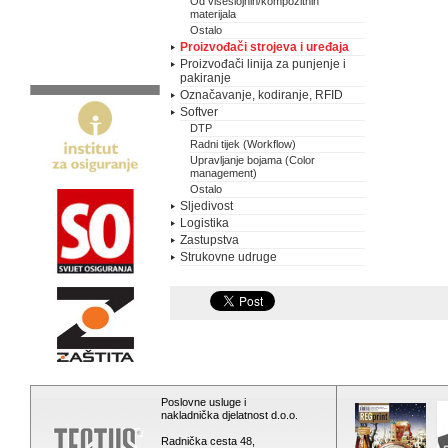
Od višeslojnih/kompozitnih
materijala
Ostalo
Proizvođači strojeva i uređaja
Proizvođači linija za punjenje i
pakiranje
Označavanje, kodiranje, RFID
Softver
DTP
Radni tijek (Workflow)
Upravljanje bojama (Color
management)
Ostalo
Sljedivost
Logistika
Zastupstva
Strukovne udruge
Poslovne usluge i
nakladnička djelatnost d.o.o.
Radnička cesta 48,