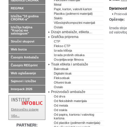
Fleksibilni materijali
radionica CROPAK
Metal
REGPAK
Djelatnost/
Papir, karton, valoviti karton
Plastika (polimerni materijali)
Proizvođa
Izložba "10 godina
Staklo
CROPAK-a"
Opširnije:
Višeslojni/kompozitni materijali
Izložba haljina
Ostalo
Izrada stoj
"Kopčaj me
Dizajn ambalaže, etiketa...
od valovito
selotejpom"
Grafička priprema
Stručni skupovi
CTP
Flekso CTP
Web burza
Izrada klišeja
Izrada probnih otisaka
Časopis Ambalaža
Osvjetljavanje filmova
Tisak etiketa i ambalaže
Časopis REGprint
Bakrotisak
Web oglašavanje
Digitalni tisak
Fleksotisak
Sajmovi i izložbe
Ofsetni tisak
Ostalo
Interpack 2026
Proizvođači ambalaže
Od drva
Od fleksibilnih materijala
Od metala
Elektroničko izdanje
Od stakla
Od papira, kartona i valovitog
Više...
kartona
Od plastike (polimernih materijala)
PARTNERI: