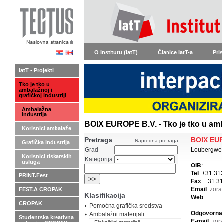
O Institutu (IatT)
Članice IatT-a
Pri
IatT - Projekti
Tko je tko u
ambalažnoj i
grafičkoj industriji
Ambalažna
industrija
BOIX EUROPE B.V. - Tko je tko u amba
Korisnici ambalaže
Pretraga
BOIX EUR
Napredna pretraga
Grafička industrija
Grad
Loubergweg
Korisnici tiskarskih
Kategorija
usluga
OIB
:
Tel
: +31 31
PRINT.Fest
Fax
: +31 3
Email
:
zor
FEST.A CROPAK
Klasifikacija
Web
:
CROPAK
Pomoćna grafička sredstva
Odgovorna
Ambalažni materijali
Studentska kreativna
E-mail
:
zor