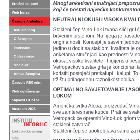
Mnogi anketirani stručnjaci prepozn
Stručni skupovi
koji će postati najvećim konkurento
Web burza
NEUTRALNI OKUSI I VISOKA KVAL
Časopis Ambalaža
Stakleni čep Vino-Lok izvana sliči grif
Aktualni broj
brtvenim prstenom. Na njega je nasađe
O časopisu
originalnosti. Koncept je sasvim jednost
jedino u dodir sa staklom, kvaliteta je 
Impresum
anketama stručnjaci kao prednosti Vino
Oglašavanje
okusa, visoke kvalitete i higijenski besp
Media kit
Vetropackov sustav grla je koncipiran 
koristiti postojeći pretkalupi i kalupi.
Arhiva časopisa
tržištu prilagođenu raznolikost oblika.
Časopis REGprint
OPTIMALNO SAVJETOVANJE I ASOR
Web oglašavanje
LOKOM
Sajmovi i izložbe
Američka tvrtka Alcoa, proizvođač Vino
Interpack 2026
sve zainteresirane kupce. Prati se svak
Vetropack će opremiti Vino-Lok grlom 
stakleni zatvarač.
Stakleni čep se upotrebljava samo za 
Elektroničko izdanje
Više...