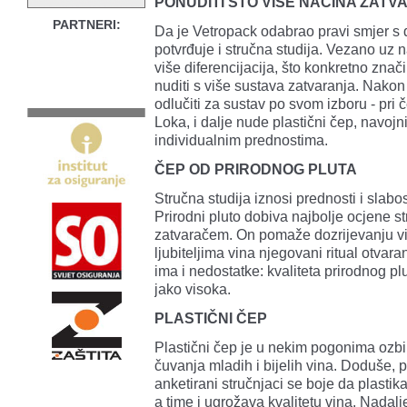
PONUDITI ŠTO VIŠE NAČINA ZAT
PARTNERI:
Da je Vetropack odabrao pravi smjer 
potvrđuje i stručna studija. Vezano uz n
više diferencijacija, što konkretno zna
nuditi s više sustava zatvaranja. Nakon
odlučiti za sustav po svom izboru - pri 
Loka, i dalje nude plastični čep, navojn
individualnim prednostima.
ČEP OD PRIRODNOG PLUTA
Stručna studija iznosi prednosti i slabost
Prirodni pluto dobiva najbolje ocjene s
zatvaračem. On pomaže dozrijevanju vi
ljubiteljima vina njegovani ritual otvaran
ima i nedostatke: kvaliteta prirodnog p
jako visoka.
PLASTIČNI ČEP
Plastični čep je u nekim pogonima ozbil
čuvanja mladih i bijelih vina. Doduše, p
anketirani stručnjaci se boje da plastik
a time i ugrožava kvalitetu vina. Nadal