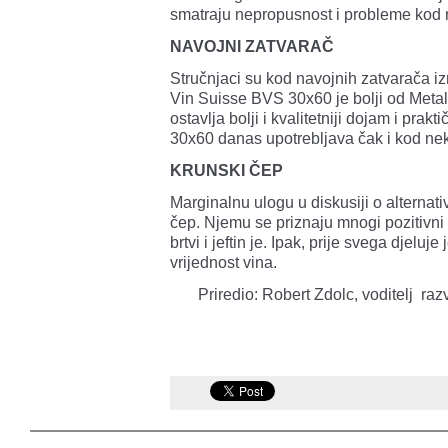
smatraju nepropusnost i probleme kod 
NAVOJNI ZATVARAČ
Stručnjaci su kod navojnih zatvarača izr
Vin Suisse BVS 30x60 je bolji od Meta
ostavlja bolji i kvalitetniji dojam i pra
30x60 danas upotrebljava čak i kod nek
KRUNSKI ČEP
Marginalnu ulogu u diskusiji o alternati
čep. Njemu se priznaju mnogi pozitivni 
brtvi i jeftin je. Ipak, prije svega djelu
vrijednost vina.
Priredio: Robert Zdolc, voditelj raz