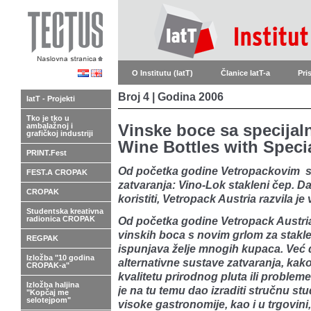
O Institutu (IatT)
Članice IatT-a
Pri
Broj 4 | Godina 2006
IatT - Projekti
Tko je tko u
ambalažnoj i
Vinske boce sa specijal
grafičkoj industriji
Wine Bottles with Speci
PRINT.Fest
Od početka godine Vetropackovim se
FEST.A CROPAK
zatvaranja: Vino-Lok stakleni čep. 
CROPAK
koristiti, Vetropack Austria razvila je 
Studentska kreativna
radionica CROPAK
Od početka godine Vetropack Austri
vinskih boca s novim grlom za stakle
REGPAK
ispunjava želje mnogih kupaca. Već d
Izložba "10 godina
alternativne sustave zatvaranja, kako
CROPAK-a"
kvalitetu prirodnog pluta ili proble
Izložba haljina
je na tu temu dao izraditi stručnu st
"Kopčaj me
selotejpom"
visoke gastronomije, kao i u trgovini,