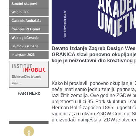
Stručni skupovi
Web burza
Časopis Ambalaža
Časopis REGprint
Web oglašavanje
Sajmovi i izložbe
Deveto izdanje Zagreb Design We
GRANICA slavi ponovno okupljanje,
Interpack 2026
koje je neizostavni dio kreativnog
Elektroničko izdanje
Kako bi proslavili ponovno okupljanje
Više...
neće imati samo jednu zemlju partnera, 
PARTNERI:
različitih zemalja. Ove godine ZGDW pr
umjetnosti u Ilici 85. Park skulptura i
Herman Bollé započeo 1895., ugostit će
radionica, a u okviru ZGDW Concept Stor
proizvođači namještaja. ZDW je otvoren