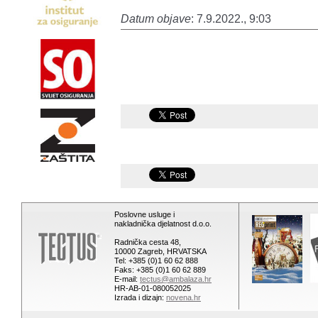
Datum objave
: 7.9.2022., 9:03
Poslovne usluge i
nakladnička djelatnost d.o.o.
Radnička cesta 48,
10000 Zagreb, HRVATSKA
Tel: +385 (0)1 60 62 888
Faks: +385 (0)1 60 62 889
E-mail:
tectus@ambalaza.hr
HR-AB-01-080052025
Izrada i dizajn:
novena.hr