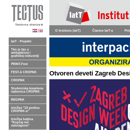
O Institutu (IatT)
Članice IatT-a
Pri
IatT - Projekti
Tko je tko u
ambalažnoj i
grafičkoj industriji
PRINT.Fest
Otvoren deveti Zagreb De
FEST.A CROPAK
CROPAK
Studentska kreativna
radionica CROPAK
REGPAK
Izložba "10 godina
CROPAK-a"
Izložba haljina
"Kopčaj me
selotejpom"