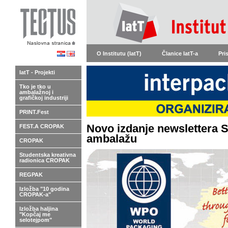
O Institutu (IatT)
Članice IatT-a
Pri
IatT - Projekti
Tko je tko u
ambalažnoj i
grafičkoj industriji
PRINT.Fest
Novo izdanje newslettera S
FEST.A CROPAK
ambalažu
CROPAK
Studentska kreativna
radionica CROPAK
REGPAK
Izložba "10 godina
CROPAK-a"
Izložba haljina
"Kopčaj me
selotejpom"