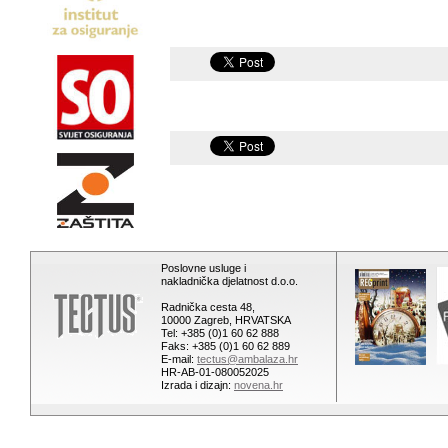
Poslovne usluge i
nakladnička djelatnost d.o.o.
Radnička cesta 48,
10000 Zagreb, HRVATSKA
Tel: +385 (0)1 60 62 888
Faks: +385 (0)1 60 62 889
E-mail:
tectus@ambalaza.hr
HR-AB-01-080052025
Izrada i dizajn:
novena.hr