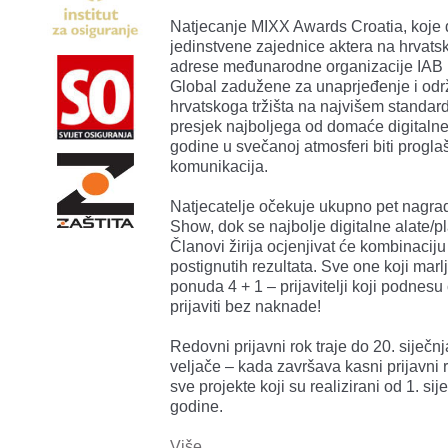
Natjecanje MIXX Awards Croatia, koje d
jedinstvene zajednice aktera na hrvats
adrese međunarodne organizacije IAB (
Global zadužene za unaprjeđenje i odr
hrvatskoga tržišta na najvišem standard
presjek najboljega od domaće digitalne 
godine u svečanoj atmosferi biti prog
komunikacija.
Natjecatelje očekuje ukupno pet nagra
Show, dok se najbolje digitalne alate/
Članovi žirija ocjenjivat će kombinaciju 
postignutih rezultata. Sve one koji marl
ponuda 4 + 1 – prijavitelji koji podnesu 
prijaviti bez naknade!
Redovni prijavni rok traje do 20. siječn
veljače – kada završava kasni prijavni 
sve projekte koji su realizirani od 1. si
godine.
Više...