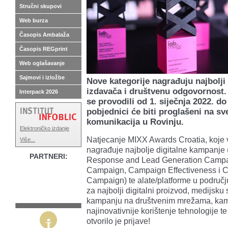
Stručni skupovi
Web burza
Časopis Ambalaža
Časopis REGprint
Web oglašavanje
Sajmovi i izložbe
Nove kategorije nagrađuju najbolji 
izdavača i društvenu odgovornost. P
Interpack 2026
se provodili od 1. siječnja 2022. do
pobjednici će biti proglašeni na 
komunikacija u Rovinju.
Elektroničko izdanje
Natjecanje MIXX Awards Croatia, koje v
Više...
nagrađuje najbolje digitalne kampanj
PARTNERI:
Response and Lead Generation Campai
Campaign, Campaign Effectiveness i Co
Campaign) te alate/platforme u područj
za najbolji digitalni proizvod, medijsku 
kampanju na društvenim mrežama, kamp
najinovativnije korištenje tehnologije te
otvorilo je prijave!