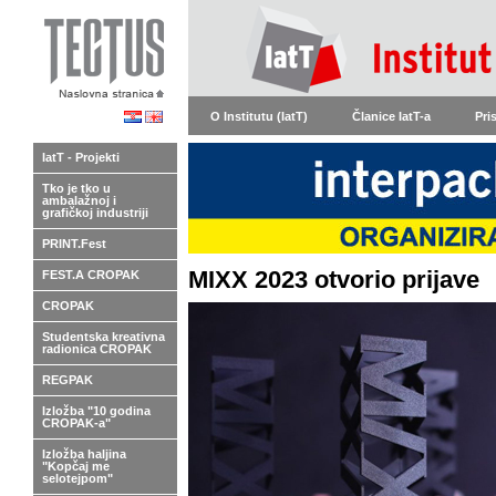
O Institutu (IatT)
Članice IatT-a
Pri
IatT - Projekti
Tko je tko u
ambalažnoj i
grafičkoj industriji
PRINT.Fest
MIXX 2023 otvorio prijave
FEST.A CROPAK
CROPAK
Studentska kreativna
radionica CROPAK
REGPAK
Izložba "10 godina
CROPAK-a"
Izložba haljina
"Kopčaj me
selotejpom"