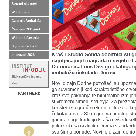
Stručni skupovi
Web burza
Časopis Ambalaža
Časopis REGprint
Web oglašavanje
Sajmovi i izložbe
Kraš i Studio Sonda dobitnici su g
Interpack 2026
najutjecajnijih nagrada u svijetu d
Communications Design i kategori
ambalažu čokolada Dorina.
Elektroničko izdanje
Novi dizajn Dorine potrošači su upozna
Više...
ga suvremeniji kod karakteristične crven
PARTNERI:
kroz sva pakiranja te minimalno izmije
suvremeni simbol smileyja. Za prezent
korišteni su grafički elementi trokuta ko
čokoladama iz 80-ih godina prošlog stol
godina dugu tradiciju Kraša i višedesetl
prikaz okusa različitih Dorina standardi
svu širinu ponude. Novi je dizajn doni