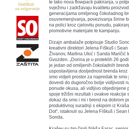
te tako nova flowpack pakiranja, u potpu
svježinu i zadržavaju kvalitetu proizvo
generacijama omiljenog čokoladnog br
osuvremenjivanja, povezivanja širine bre
na polici kroz cjelovitu ponudu, pakiranj
promotivne materijale te kampanju.
Dizajn ambalaže potpisuje Studio Sonda
kreativni direktori Jelena Fiškuš i Sea
Živanov, Martina Ukić i Sanda Maričić
Gvozden. „Dorina je u proteklih 26 godin
je jedan od omiljenih čokoladnih brendov
uspostavljena dosljednost brenda kroz 
smo vidjeli prostor za napredak te smo jo
dovesti do dugoročno bolje vidljivosti n
ponude okusa, ali vidljivo objedinjen
spoje tržišni rezultati i ovakve reakcije
dokaz da smo i mi i brend na dobrom p
produktivnoj suradnji s ekipom iz Kraš
Dot“, istaknuli su Jelena Fiškuš i Sean P
Sonda.
Krašev su tim činili Nikša Farac, senio