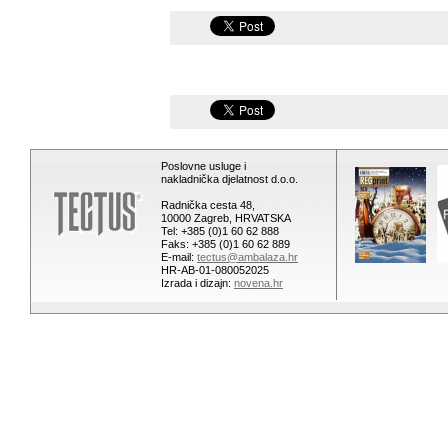
Poslovne usluge i
nakladnička djelatnost d.o.o.
Radnička cesta 48,
10000 Zagreb, HRVATSKA
Tel: +385 (0)1 60 62 888
Faks: +385 (0)1 60 62 889
E-mail:
tectus@ambalaza.hr
HR-AB-01-080052025
Izrada i dizajn:
novena.hr