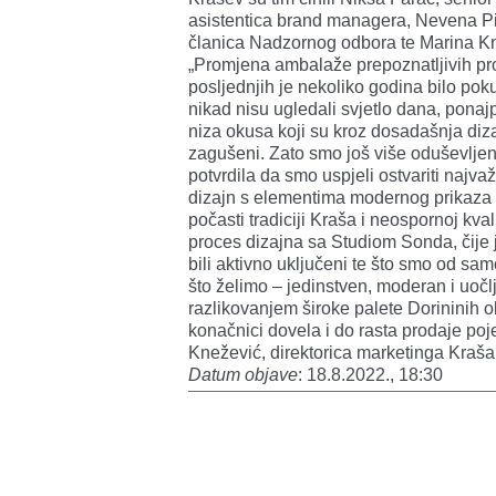
asistentica brand managera, Nevena Piv
članica Nadzornog odbora te Marina Kne
„Promjena ambalaže prepoznatljivih proi
posljednjih je nekoliko godina bilo pok
nikad nisu ugledali svjetlo dana, pona
niza okusa koji su kroz dosadašnja dizaj
zagušeni. Zato smo još više oduševlje
potvrdila da smo uspjeli ostvariti najvaž
dizajn s elementima modernog prikaza 
počasti tradiciji Kraša i neospornoj kval
proces dizajna sa Studiom Sonda, čije 
bili aktivno uključeni te što smo od sam
što želimo – jedinstven, moderan i uočlj
razlikovanjem široke palete Dorininih ok
konačnici dovela i do rasta prodaje poje
Knežević, direktorica marketinga Kraša
Datum objave
: 18.8.2022., 18:30