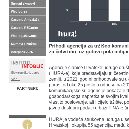
Stručni skupovi
Web burza
Časopis Ambalaža
Časopis REGprint
Web oglašavanje
Sajmovi i izložbe
Prihodi agencija za tržišno komunic
za četvrtinu, uz gotovo pola milija
Interpack 2026
Agencije članice Hrvatske udruge društ
(HURA-e), koje predstavljaju tri četvrt
Elektroničko izdanje
zemlji, u 2021. godini prihodovale su uk
Više...
porast od oko 25 posto u odnosu na 20
PARTNERI:
komunikacijske su agencije pokazale 
gospodarskoga napretka te svojim kvali
vlastito poslovanje, ali i cijelo tržište, 
javno dostupni podaci u bazi FINA-e (in
HURA je vodeća strukovna udruga u sek
Hrvatskoj i okuplja 55 agencija, među k