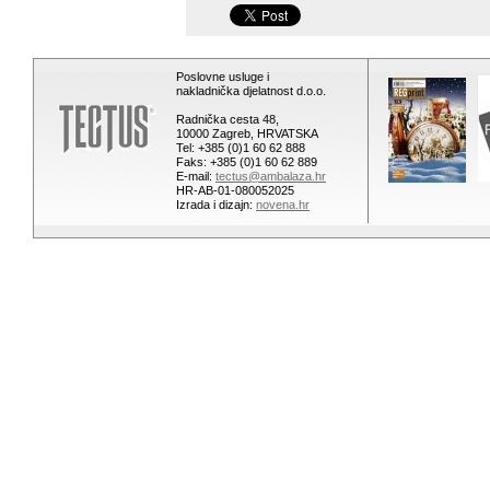
Poslovne usluge i
nakladnička djelatnost d.o.o.
Radnička cesta 48,
10000 Zagreb, HRVATSKA
Tel: +385 (0)1 60 62 888
Faks: +385 (0)1 60 62 889
E-mail:
tectus@ambalaza.hr
HR-AB-01-080052025
Izrada i dizajn:
novena.hr