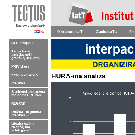
O Institutu (IatT)
Članice IatT-a
Pri
IatT - Projekti
Tko je tko u
ambalažnoj i
grafičkoj industriji
PRINT.Fest
HURA-ina analiza
FEST.A CROPAK
CROPAK
Studentska kreativna
radionica CROPAK
REGPAK
Izložba "10 godina
CROPAK-a"
Izložba haljina
"Kopčaj me
selotejpom"