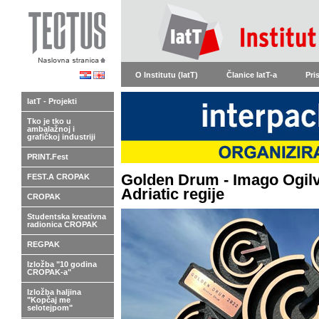
O Institutu (IatT)
Članice IatT-a
Pri
IatT - Projekti
Tko je tko u
ambalažnoj i
grafičkoj industriji
PRINT.Fest
Golden Drum - Imago Ogilvy
FEST.A CROPAK
Adriatic regije
CROPAK
Studentska kreativna
radionica CROPAK
REGPAK
Izložba "10 godina
CROPAK-a"
Izložba haljina
"Kopčaj me
selotejpom"