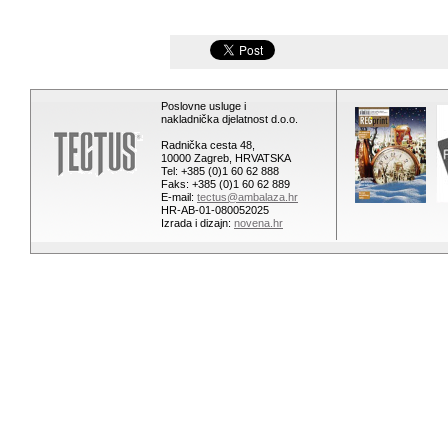
Poslovne usluge i
nakladnička djelatnost d.o.o.
Radnička cesta 48,
10000 Zagreb, HRVATSKA
Tel: +385 (0)1 60 62 888
Faks: +385 (0)1 60 62 889
E-mail:
tectus@ambalaza.hr
HR-AB-01-080052025
Izrada i dizajn:
novena.hr