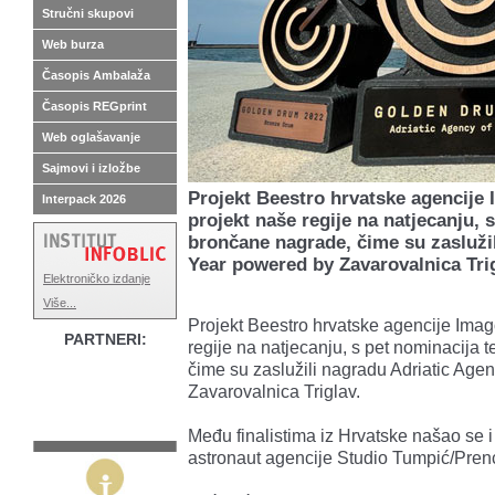
Stručni skupovi
Web burza
Časopis Ambalaža
Časopis REGprint
Web oglašavanje
Sajmovi i izložbe
Projekt Beestro hrvatske agencije 
Interpack 2026
projekt naše regije na natjecanju, 
brončane nagrade, čime su zaslužil
Year powered by Zavarovalnica Trig
Elektroničko izdanje
Više...
Projekt Beestro hrvatske agencije Imago
PARTNERI:
regije na natjecanju, s pet nominacija 
čime su zaslužili nagradu Adriatic Age
Zavarovalnica Triglav.
Među finalistima iz Hrvatske našao se i
astronaut agencije Studio Tumpić/Pren