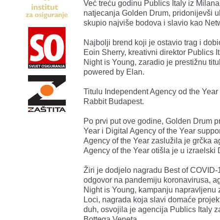
Već treću godinu Publics Italy iz Milana
natjecanja Golden Drum, pridonijevši 
skupio najviše bodova i slavio kao Netw
Najbolji brend koji je ostavio trag i do
Eoin Sherry, kreativni direktor Publics I
Night is Young, zaradio je prestižnu titu
powered by Elan.
Titulu Independent Agency od the Year 
Rabbit Budapest.
Po prvi put ove godine, Golden Drum pr
Year i Digital Agency of the Year supp
Agency of the Year zaslužila je grčka a
Agency of the Year otišla je u izraelsk
Žiri je dodjelo nagradu Best of COVID-1
odgovor na pandemiju koronavirusa, agen
Night is Young, kampanju napravljenu 
Loci, nagrada koja slavi domaće projekt
duh, osvojila je agencija Publics Italy z
Bottega Veneta.