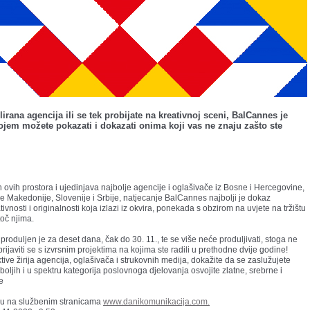
lirana agencija ili se tek probijate na kreativnoj sceni, BalCannes je
ojem možete pokazati i dokazati onima koji vas ne znaju zašto ste
h ovih prostora i ujedinjava najbolje agencije i oglašivače iz Bosne i Hercegovine,
e Makedonije, Slovenije i Srbije, natjecanje BalCannes najbolji je dokaz
ivnosti i originalnosti koja izlazi iz okvira, ponekada s obzirom na uvjete na tržištu
oč njima.
 produljen je za deset dana, čak do 30. 11., te se više neće produljivati, stoga ne
 prijaviti se s izvrsnim projektima na kojima ste radili u prethodne dvije godine!
ktive žirija agencija, oglašivača i strukovnih medija, dokažite da se zaslužujete
boljih i u spektru kategorija poslovnoga djelovanja osvojite zlatne, srebrne i
e
 su na službenim stranicama
www.danikomunikacija.com.