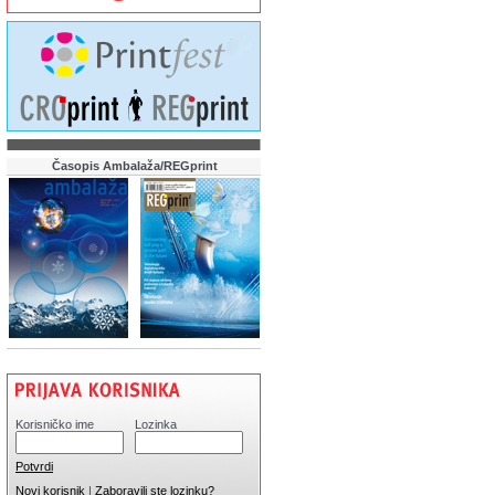
Časopis Ambalaža/REGprint
Korisničko ime
Lozinka
Potvrdi
Novi korisnik
|
Zaboravili ste lozinku?