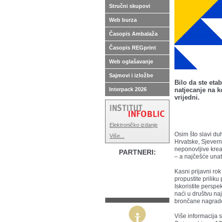
Stručni skupovi
Web burza
Časopis Ambalaža
Časopis REGprint
Web oglašavanje
Sajmovi i izložbe
Bilo da ste etab
Interpack 2026
natjecanje na k
vrijedni.
Elektroničko izdanje
Osim što slavi du
Više...
Hrvatske, Sjevern
neponovljive kreat
PARTNERI:
– a najčešće unat
Kasni prijavni rok
propustite priliku
Iskoristite perspe
naći u društvu naj
brončane nagrad
Više informacija