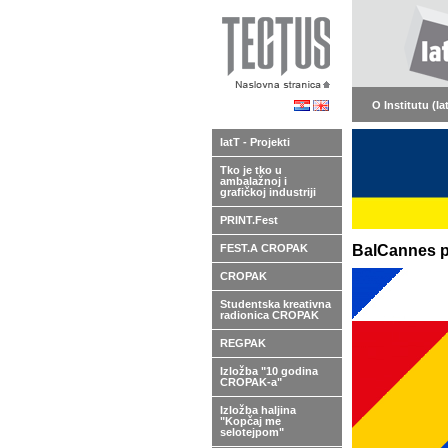
O Institutu (Ia
IatT - Projekti
Tko je tko u
ambalažnoj i
grafičkoj industriji
PRINT.Fest
FEST.A CROPAK
BalCannes pr
CROPAK
Studentska kreativna
radionica CROPAK
REGPAK
Izložba "10 godina
CROPAK-a"
Izložba haljina
"Kopčaj me
selotejpom"