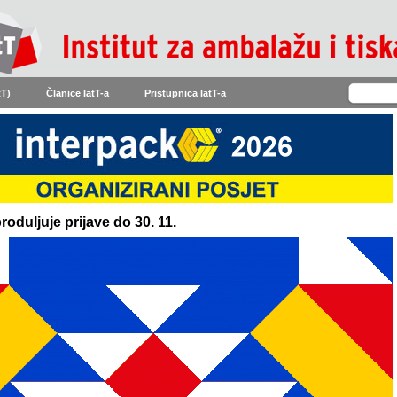
tT)
Članice IatT-a
Pristupnica IatT-a
oduljuje prijave do 30. 11.