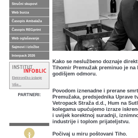
Stručni skupovi
Web burza
Časopis Ambalaža
Časopis REGprint
Web oglašavanje
Sajmovi i izložbe
Interpack 2026
Kako se neslužbeno doznaje direkt
Tihomir Premužak preminuo je na Kor
godišjem odmoru.
Elektroničko izdanje
Više...
Povodom iznenadne i prerane smrt
PARTNERI:
Premužaka, predsjednika Uprave t
Vetropack Straža d.d., Hum na Sutli
kolegama upućujemo izraze iskrene
i uvijek korektnoj suradnji, izni
industrije i toplom prijateljstvu.
Počivaj u miru poštovani Tiho.