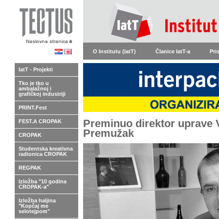
O Institutu (IatT)
Članice IatT-a
Pri
IatT - Projekti
Tko je tko u
ambalažnoj i
grafičkoj industriji
PRINT.Fest
Preminuo direktor uprave 
FEST.A CROPAK
Premužak
CROPAK
Studentska kreativna
radionica CROPAK
REGPAK
Izložba "10 godina
CROPAK-a"
Izložba haljina
"Kopčaj me
selotejpom"