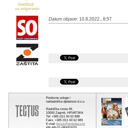
Datum objave
: 10.8.2022., 8:57
Poslovne usluge i
nakladnička djelatnost d.o.o.
Radnička cesta 48,
10000 Zagreb, HRVATSKA
Tel: +385 (0)1 60 62 888
Faks: +385 (0)1 60 62 889
E-mail:
tectus@ambalaza.hr
HR-AB-01-080052025